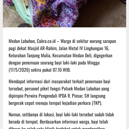
Medan Labuhan, Cakra.co.id – Warga di sekitar warung sarapan
pagi dekat Masjid AR-Rahim, Jalan Metal IV Lingkungan 16,
Kelurahan Tanjung Mulia, Kecamatan Medan Deli, digegerkan
dengan penemuan seorang bayi laki-laki pada Minggu
(17/5/2026) sekira pukul 07.10 WIB.
Mendapat informasi dari masyarakat terkait penemuan bayi
tersebut, personel piket fungsi Polsek Medan Labuhan yang
dipimpin Perwira Pengendali IPDA R. Pinsar, SH langsung
bergerak cepat menuju tempat kejadian perkara (TKP).
Namun, setibanya di lokasi, bayi laki-laki tersebut sudah tidak
berada di tempat. Berdasarkan informasi warga, bayi telah
dibawa ke salah satu klinik terdekat untuk mendapatkan