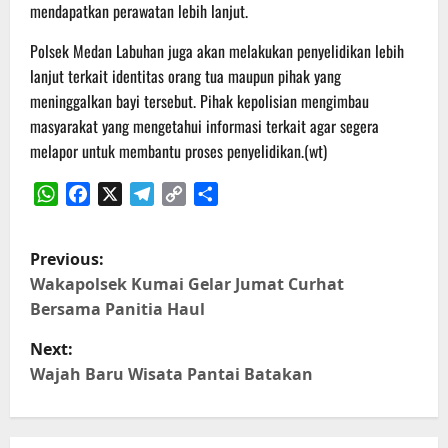
mendapatkan perawatan lebih lanjut.
Polsek Medan Labuhan juga akan melakukan penyelidikan lebih
lanjut terkait identitas orang tua maupun pihak yang
meninggalkan bayi tersebut. Pihak kepolisian mengimbau
masyarakat yang mengetahui informasi terkait agar segera
melapor untuk membantu proses penyelidikan.(wt)
WhatsApp
Facebook
X
Telegram
Copy
Share
Link
P
Previous:
o
Wakapolsek Kumai Gelar Jumat Curhat
Bersama Panitia Haul
s
Next:
t
Wajah Baru Wisata Pantai Batakan
n