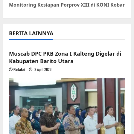
t
Monitoring Kesiapan Porprov XIII di KONI Kobar
n
a
BERITA LAINNYA
v
i
Muscab DPC PKB Zona I Kalteng Digelar di
Kabupaten Barito Utara
g
Redaksi
8 April 2026
a
t
i
o
n