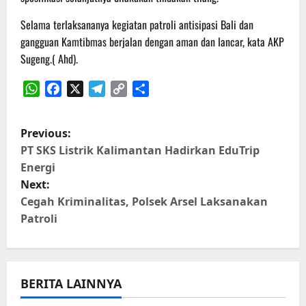
Selama terlaksananya kegiatan patroli antisipasi Bali dan
gangguan Kamtibmas berjalan dengan aman dan lancar, kata AKP
Sugeng.( Ahd).
WhatsApp
Facebook
X
Telegram
Copy
Share
Link
P
Previous:
o
PT SKS Listrik Kalimantan Hadirkan EduTrip
Energi
s
Next:
Cegah Kriminalitas, Polsek Arsel Laksanakan
t
Patroli
n
a
BERITA LAINNYA
v