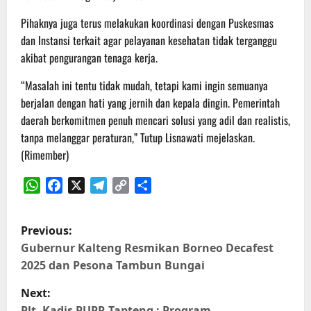
Pihaknya juga terus melakukan koordinasi dengan Puskesmas
dan Instansi terkait agar pelayanan kesehatan tidak terganggu
akibat pengurangan tenaga kerja.
“Masalah ini tentu tidak mudah, tetapi kami ingin semuanya
berjalan dengan hati yang jernih dan kepala dingin. Pemerintah
daerah berkomitmen penuh mencari solusi yang adil dan realistis,
tanpa melanggar peraturan,” Tutup Lisnawati mejelaskan.
(Rimember)
WhatsApp
Facebook
X
Telegram
Copy
Share
Link
P
Previous:
o
Gubernur Kalteng Resmikan Borneo Decafest
2025 dan Pesona Tambun Bungai
s
Next:
Plt. Kadis PUPR Tapteng : Program