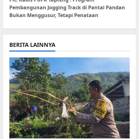
t
Pembangunan Jogging Track di Pantai Pandan
n
Bukan Menggusur, Tetapi Penataan
a
v
BERITA LAINNYA
i
g
a
t
i
o
n