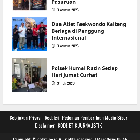
Pasuruan
3 Agustus 2026
3
Dua Atlet Taekwondo Kalteng
Berlaga di Panggung
Internasional
3 Agustus 2026
4
Polsek Kumai Rutin Setiap
Hari Jumat Curhat
31 Juli 2026
5
Kebijakan Privasi
Redaksi
Pedoman Pemberitaan Media Siber
Disclaimer
KODE ETIK JURNALISTIK
Copyright © cakra.co.id All rights reserved.
|
MoreNews
by AF