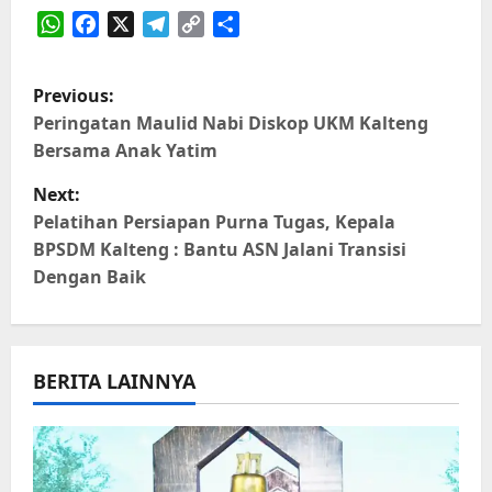
WhatsApp
Facebook
X
Telegram
Copy
Share
Link
P
Previous:
o
Peringatan Maulid Nabi Diskop UKM Kalteng
Bersama Anak Yatim
s
Next:
t
Pelatihan Persiapan Purna Tugas, Kepala
BPSDM Kalteng : Bantu ASN Jalani Transisi
n
Dengan Baik
a
v
BERITA LAINNYA
i
g