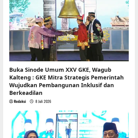
a
t
i
o
n
Buka Sinode Umum XXV GKE, Wagub
Kalteng : GKE Mitra Strategis Pemerintah
Wujudkan Pembangunan Inklusif dan
Berkeadilan
Redaksi
8 Juli 2026