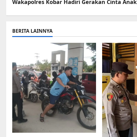
s
Wakapolres Kobar Hadiri Gerakan Cinta Anak 
t
n
BERITA LAINNYA
a
v
i
g
a
t
i
o