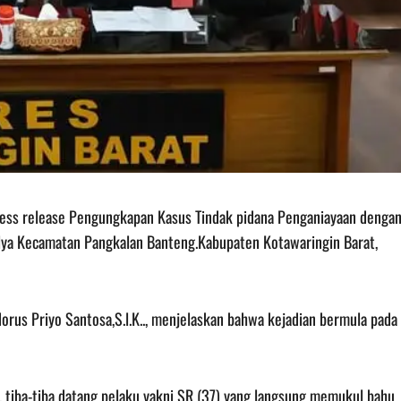
ress release Pengungkapan Kasus Tindak pidana Penganiayaan denga
ulya Kecamatan Pangkalan Banteng.Kabupaten Kotawaringin Barat,
rus Priyo Santosa,S.l.K.., menjelaskan bahwa kejadian bermula pada
tiba-tiba datang pelaku yakni SR (37) yang langsung memukul bahu