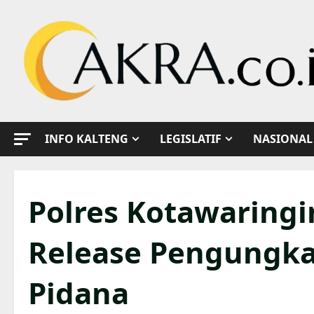
Skip
to
content
INFO KALTENG
LEGISLATIF
NASIONAL
Polres Kotawaringi
Release Pengungka
Pidana