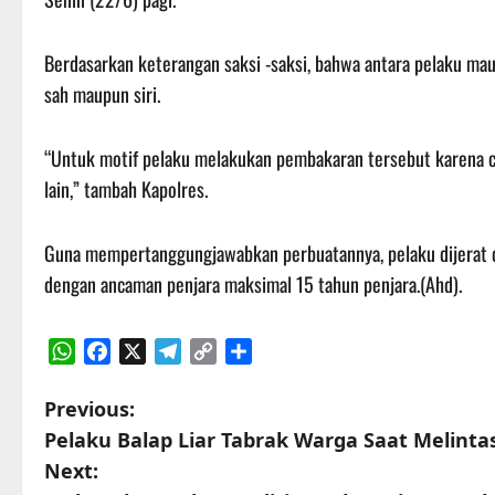
Berdasarkan keterangan saksi -saksi, bahwa antara pelaku mau
sah maupun siri.
“Untuk motif pelaku melakukan pembakaran tersebut karena 
lain,” tambah Kapolres.
Guna mempertanggungjawabkan perbuatannya, pelaku dijerat 
dengan ancaman penjara maksimal 15 tahun penjara.(Ahd).
WhatsApp
Facebook
X
Telegram
Copy
Share
Link
P
Previous:
Pelaku Balap Liar Tabrak Warga Saat Melinta
o
Next: