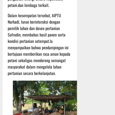
P
u
petani.dan lembaga terkait.
o
u
e
t
d
l
r
i
Dalam kesempatan tersebut, AIPTU
i
e
s
n
Nurhadi, turun berinteraksi dengan
u
r
o
m
pemilik lahan dan dosen pertanian
k
n
6
d
e
e
Safrudin, membahas hasil panen serta
Agustus
i
-
l
2026
kondisi pertanian setempat.la
K
1
y
menyampaikan bahwa pendampingan ini
e
2
a
bertujuan memberikan rasa aman kepada
j
9
n
petani sekaligus mendorong semangat
u
T
g
masyarakat dalam mengelola lahan
r
A
A
n
pertanian secara berkelanjutan.
2
l
a
0
a
s
2
m
A
6
i
d
T
M
v
e
u
e
r
s
n
u
i