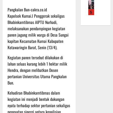
f
a
e
m
b
r
n
r
a
a
Pangkalan Bun-cakra.co.id
5
o
S
a
L
u
Kapolsek Kumai.l Penggerak sekaligus
a
a
h
a
a
Bhabinkamtibmas AIPTU Nurhadi,
d
s
k
k
n
melaksanakan pendampingan kegiatan
e
a
a
u
d
panen jagung milik warga di Desa Sungai
r
r
n
k
i
K
a
kapitan Kecamatan Kumai Kabupaten
B
a
S
a
n
a
Kotawaringin Barat, Senin (13/4).
n
P
l
F
n
P
B
t
Kegiatan panen tersebut dilakukan di
i
t
e
U
e
s
u
lahan seluas kurang lebih 1 hektar milik
n
n
i
a
g
Hendra, dengan melibatkan Dosen
6
g
k
n
e
Agustus
pertanian Universitas Utama Pangkalan
2
T
k
c
2026
Bun.
2
M
e
e
R
M
p
k
Kehadiran Bhabinkamtibmas dalam
a
D
a
a
kegiatan ini menjadi bentuk dukungan
i
R
d
n
nyata terhadap sektor pertanian sekaligus
h
e
a
R
penguatan sinergi antara kepolisian,
P
g