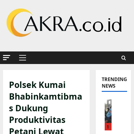
Skip
to
content
Primary
Menu
TRENDING
Polsek Kumai
NEWS
Bhabinkamtibma
K
s Dukung
a
p
Produktivitas
o
1
l
Petani Lewat
s