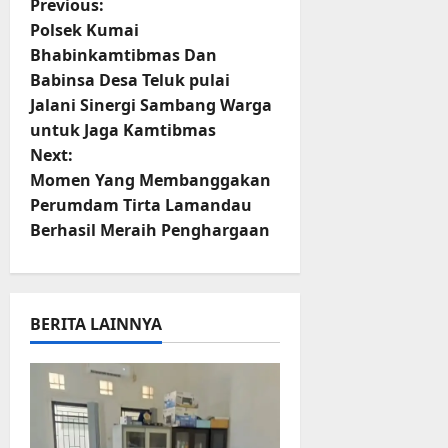
P
r
Previous:
u
Polsek Kumai
o
a
Bhabinkamtibmas Dan
n
Babinsa Desa Teluk pulai
s
Jalani Sinergi Sambang Warga
3
t
untuk Jaga Kamtibmas
Agustus
Next:
2026
n
Momen Yang Membanggakan
Perumdam Tirta Lamandau
a
Berhasil Meraih Penghargaan
v
i
BERITA LAINNYA
g
a
t