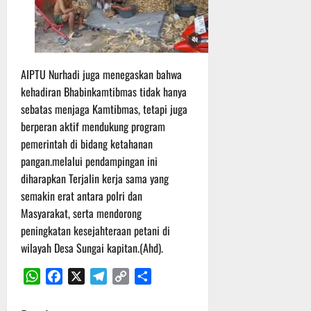
t
s
b
u
B
a
r
e
h
e
r
O
l
AIPTU Nurhadi juga menegaskan bahwa
5
f
a
Agustus
kehadiran Bhabinkamtibmas tidak hanya
f
n
2026
sebatas menjaga Kamtibmas, tetapi juga
r
j
berperan aktif mendukung program
o
u
pemerintah di bidang ketahanan
a
t
pangan.melalui pendampingan ini
d
S
diharapkan Terjalin kerja sama yang
3
e
Agustus
semakin erat antara polri dan
r
2026
Masyarakat, serta mendorong
i
peningkatan kesejahteraan petani di
3
wilayah Desa Sungai kapitan.(Ahd).
P
a
WhatsApp
Facebook
X
Telegram
Copy
Share
s
Link
u