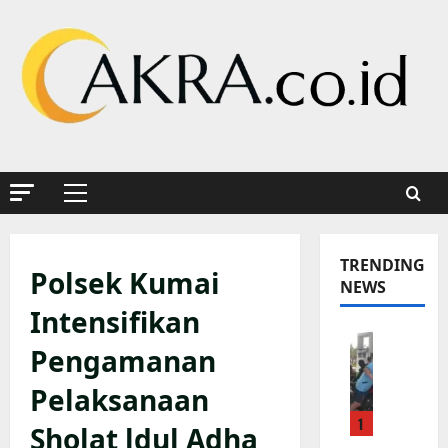
Skip
to
content
Primary
Menu
TRENDING
Polsek Kumai
NEWS
Intensifikan
K
Pengamanan
a
p
Pelaksanaan
o
1
l
Sholat ldul Adha
s