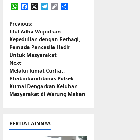
t
s
b
WhatsApp
Facebook
X
Telegram
Copy
Share
u
B
a
Link
r
e
h
P
Previous:
e
r
O
Idul Adha Wujudkan
l
5
o
f
a
Kepedulian dengan Berbagi,
Agustus
f
n
2026
Pemuda Pancasila Hadir
s
r
j
Untuk Masyarakat
o
u
t
Next:
a
t
Melalui Jumat Curhat,
d
n
Bhabinkamtibmas Polsek
S
3
e
Kumai Dengarkan Keluhan
Agustus
a
r
2026
Masyarakat di Warung Makan
i
v
3
P
i
a
BERITA LAINNYA
s
g
u