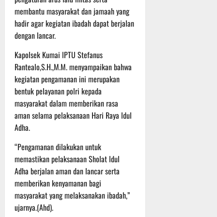
P
u
o
u
membantu masyarakat dan jamaah yang
e
t
d
l
r
hadir agar kegiatan ibadah dapat berjalan
i
i
e
s
n
dengan lancar.
u
r
o
m
k
n
Kapolsek Kumai lPTU Stefanus
6
d
e
e
Rantealo,S.H.,M.M. menyampaikan bahwa
Agustus
i
-
l
2026
kegiatan pengamanan ini merupakan
K
1
y
bentuk pelayanan polri kepada
e
2
a
masyarakat dalam memberikan rasa
j
9
n
aman selama pelaksanaan Hari Raya ldul
u
T
g
r
Adha.
A
A
n
2
l
“Pengamanan dilakukan untuk
a
0
a
memastikan pelaksanaan Sholat ldul
s
2
m
A
6
Adha berjalan aman dan lancar serta
i
d
T
M
memberikan kenyamanan bagi
v
e
u
masyarakat yang melaksanakan ibadah,”
e
r
s
ujarnya.(Ahd).
n
u
i