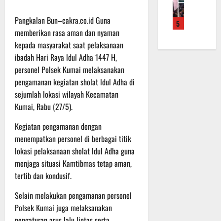
f
a
e
m
b
r
n
r
a
a
Pangkalan Bun–cakra.co.id Guna
5
o
S
a
L
u
memberikan rasa aman dan nyaman
a
a
h
a
a
kepada masyarakat saat pelaksanaan
d
s
k
k
n
ibadah Hari Raya ldul Adha 1447 H,
e
a
a
u
d
r
r
personel Polsek Kumai melaksanakan
n
k
i
K
a
B
pengamanan kegiatan sholat ldul Adha di
a
S
a
n
a
n
P
sejumlah lokasi wilayah Kecamatan
l
F
n
P
B
Kumai, Rabu (27/5).
t
i
t
e
U
e
s
u
n
Kegiatan pengamanan dengan
n
i
a
g
menempatkan personel di berbagai titik
6
g
k
n
e
Agustus
lokasi pelaksanaan sholat ldul Adha guna
2
T
k
c
2026
menjaga situasi Kamtibmas tetap aman,
2
M
e
e
tertib dan kondusif.
R
M
p
k
a
D
a
a
Selain melakukan pengamanan personel
i
R
d
n
Polsek Kumai juga melaksanakan
h
e
a
R
pengaturan arus lalu lintas serta
P
g