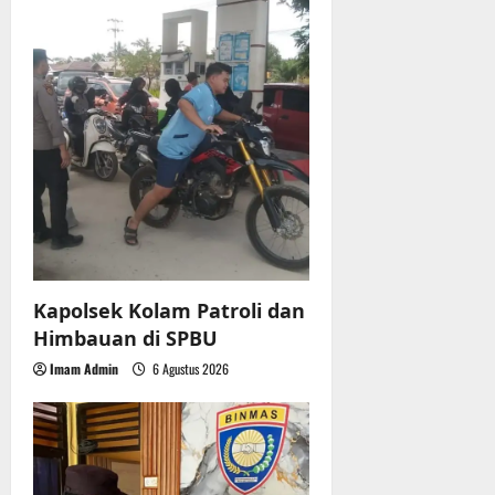
r
a
u
t
a
n
i
3
o
Agustus
2026
n
Kapolsek Kolam Patroli dan
Himbauan di SPBU
Imam Admin
6 Agustus 2026