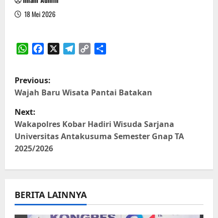
18 Mei 2026
WhatsApp
Facebook
X
Telegram
Copy
Share
Link
P
Previous:
o
Wajah Baru Wisata Pantai Batakan
Next:
s
Wakapolres Kobar Hadiri Wisuda Sarjana
t
Universitas Antakusuma Semester Gnap TA
2025/2026
n
a
BERITA LAINNYA
v