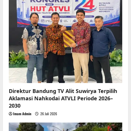
i
g
a
t
i
o
n
Direktur Bandung TV Alit Suwirya Terpilih
Aklamasi Nahkodai ATVLI Periode 2026–
2030
Imam Admin
26 Juli 2026