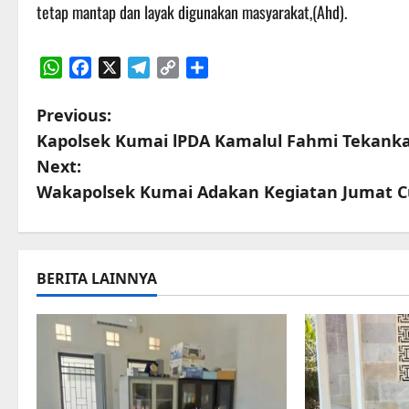
tetap mantap dan layak digunakan masyarakat,(Ahd).
WhatsApp
Facebook
X
Telegram
Copy
Share
Link
P
Previous:
Kapolsek Kumai lPDA Kamalul Fahmi Tekank
o
Next:
s
Wakapolsek Kumai Adakan Kegiatan Jumat C
t
n
BERITA LAINNYA
a
v
i