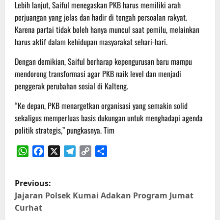
Lebih lanjut, Saiful menegaskan PKB harus memiliki arah
perjuangan yang jelas dan hadir di tengah persoalan rakyat.
Karena partai tidak boleh hanya muncul saat pemilu, melainkan
harus aktif dalam kehidupan masyarakat sehari-hari.
Dengan demikian, Saiful berharap kepengurusan baru mampu
mendorong transformasi agar PKB naik level dan menjadi
penggerak perubahan sosial di Kalteng.
“Ke depan, PKB menargetkan organisasi yang semakin solid
sekaligus memperluas basis dukungan untuk menghadapi agenda
politik strategis,” pungkasnya. Tim
WhatsApp
Facebook
X
Telegram
Copy
Share
Link
P
Previous:
o
Jajaran Polsek Kumai Adakan Program Jumat
Curhat