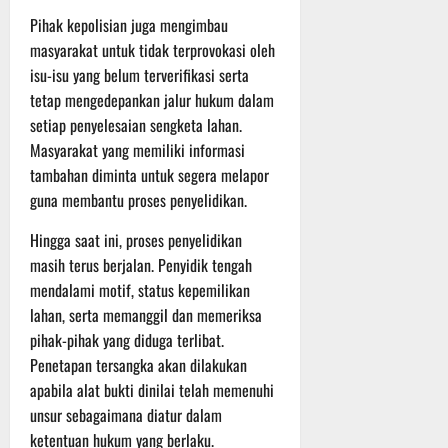
r
Pihak kepolisian juga mengimbau
u
masyarakat untuk tidak terprovokasi oleh
a
isu-isu yang belum terverifikasi serta
n
tetap mengedepankan jalur hukum dalam
3
setiap penyelesaian sengketa lahan.
Agustus
Masyarakat yang memiliki informasi
2026
tambahan diminta untuk segera melapor
guna membantu proses penyelidikan.
Hingga saat ini, proses penyelidikan
masih terus berjalan. Penyidik tengah
mendalami motif, status kepemilikan
lahan, serta memanggil dan memeriksa
pihak-pihak yang diduga terlibat.
Penetapan tersangka akan dilakukan
apabila alat bukti dinilai telah memenuhi
unsur sebagaimana diatur dalam
ketentuan hukum yang berlaku.