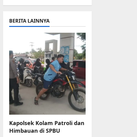
a
v
BERITA LAINNYA
i
g
a
t
i
o
n
Kapolsek Kolam Patroli dan
Himbauan di SPBU