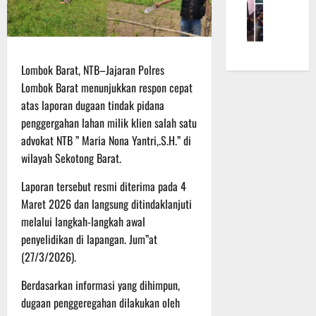
f
a
e
m
b
r
n
r
a
a
o
S
a
L
u
5
a
a
h
a
a
Lombok Barat, NTB–Jajaran Polres
d
s
k
k
n
e
a
Lombok Barat menunjukkan respon cepat
a
u
d
r
r
n
atas laporan dugaan tindak pidana
k
i
K
a
B
a
S
penggergahan lahan milik klien salah satu
a
n
a
n
P
advokat NTB ” Maria Nona Yantri,.S.H.” di
l
F
n
P
B
wilayah Sekotong Barat.
t
i
t
e
U
e
s
u
n
Laporan tersebut resmi diterima pada 4
n
i
a
g
6
Maret 2026 dan langsung ditindaklanjuti
g
k
n
e
Agustus
melalui langkah-langkah awal
2
T
k
c
2026
penyelidikan di lapangan. Jum”at
2
M
e
e
R
(27/3/2026).
M
p
k
a
D
a
a
Berdasarkan informasi yang dihimpun,
i
R
d
n
dugaan penggeregahan dilakukan oleh
h
e
a
R