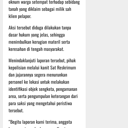
P
g
oknum warga setempat terhadap sebidang
P
u
o
u
e
tanah yang diklaim sebagai milik sah
t
d
l
r
i
klien pelapor.
i
e
s
n
u
r
o
Aksi tersebut diduga dilakukan tanpa
m
k
n
dasar hukum yang jelas, sehingga
6
d
e
e
Agustus
menimbulkan kerugian materil serta
i
-
l
2026
keresahan di tengah masyarakat.
K
1
y
e
2
a
Menindaklanjuti laporan tersebut, pihak
j
9
n
kepolisian melalui kanit Sat Reskrimum
u
T
g
dan jajarannya segera menurunkan
r
A
A
personel ke lokasi untuk melakukan
n
2
l
identifikasi objek sengketa, pengamanan
a
0
a
s
2
area, serta pengumpulan keterangan dari
m
A
6
i
para saksi yang mengetahui peristiwa
d
T
M
tersebut.
v
e
u
e
r
s
“Begitu laporan kami terima, anggota
n
u
i