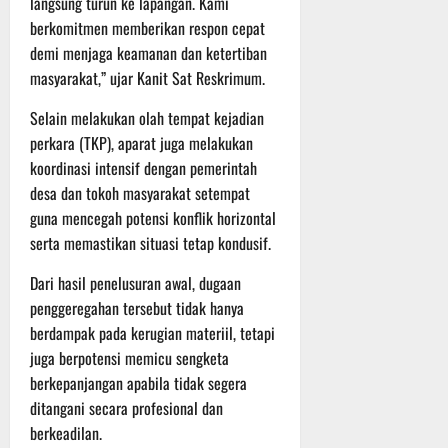
langsung turun ke lapangan. Kami
t
s
b
berkomitmen memberikan respon cepat
u
B
a
demi menjaga keamanan dan ketertiban
r
e
h
masyarakat,” ujar Kanit Sat Reskrimum.
e
r
O
l
5
Selain melakukan olah tempat kejadian
f
a
Agustus
perkara (TKP), aparat juga melakukan
f
n
2026
koordinasi intensif dengan pemerintah
r
j
desa dan tokoh masyarakat setempat
o
u
a
t
guna mencegah potensi konflik horizontal
d
serta memastikan situasi tetap kondusif.
S
3
e
Dari hasil penelusuran awal, dugaan
Agustus
r
2026
penggeregahan tersebut tidak hanya
i
berdampak pada kerugian materiil, tetapi
3
juga berpotensi memicu sengketa
P
berkepanjangan apabila tidak segera
a
ditangani secara profesional dan
s
berkeadilan.
u