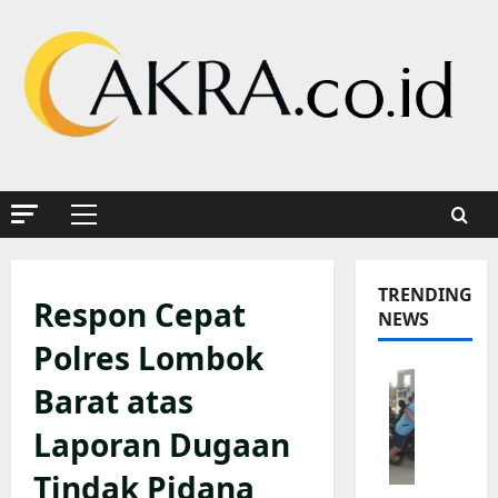
Skip
to
content
Primary
Menu
TRENDING
Respon Cepat
NEWS
Polres Lombok
K
Barat atas
a
p
Laporan Dugaan
o
l
Tindak Pidana