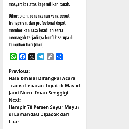
masyarakat atas kepemilikan tanah.
Diharapkan, penanganan yang cepat,
transparan, dan profesional dapat
memberikan rasa keadilan serta
mencegah terjadinya konflik serupa di
kemudian hari.(man)
WhatsApp
Facebook
X
Telegram
Copy
Share
Link
P
Previous:
Halalbihalal Dirangkai Acara
o
Tradisi Lebaran Topat di Masjid
Jami Nurul Iman Senggigi
s
Next:
t
Hampir 70 Persen Sayur Mayur
di Lamandau Dipasok dari
n
Luar