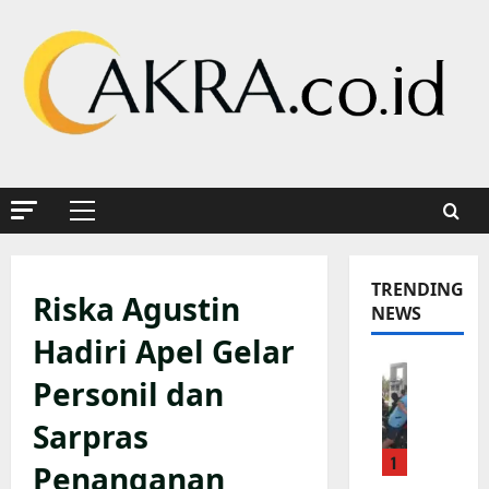
Skip
to
content
Primary
Menu
TRENDING
Riska Agustin
NEWS
Hadiri Apel Gelar
K
Personil dan
a
p
Sarpras
o
1
l
Penanganan
s