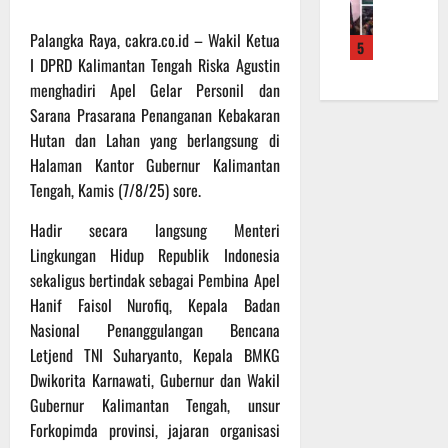
f
a
e
m
b
r
n
r
a
a
Palangka Raya, cakra.co.id – Wakil Ketua
5
o
S
a
L
u
I DPRD Kalimantan Tengah Riska Agustin
a
a
h
a
a
menghadiri Apel Gelar Personil dan
d
s
k
k
n
Sarana Prasarana Penanganan Kebakaran
e
a
a
u
d
r
Hutan dan Lahan yang berlangsung di
r
n
k
i
K
a
B
Halaman Kantor Gubernur Kalimantan
a
S
a
n
a
n
Tengah, Kamis (7/8/25) sore.
P
l
F
n
P
B
t
i
Hadir secara langsung Menteri
t
e
U
e
s
u
n
Lingkungan Hidup Republik Indonesia
n
i
a
g
sekaligus bertindak sebagai Pembina Apel
6
g
k
n
e
Agustus
Hanif Faisol Nurofiq, Kepala Badan
2
T
k
c
2026
Nasional Penanggulangan Bencana
2
M
e
e
Letjend TNI Suharyanto, Kepala BMKG
R
M
p
k
Dwikorita Karnawati, Gubernur dan Wakil
a
D
a
a
i
R
Gubernur Kalimantan Tengah, unsur
d
n
h
e
a
Forkopimda provinsi, jajaran organisasi
R
P
g