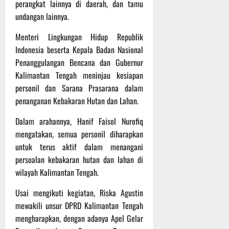
P
u
perangkat lainnya di daerah, dan tamu
o
u
e
t
undangan lainnya.
d
l
r
i
i
e
s
n
Menteri Lingkungan Hidup Republik
u
r
o
Indonesia beserta Kepala Badan Nasional
m
k
n
6
Penanggulangan Bencana dan Gubernur
d
e
e
Agustus
Kalimantan Tengah meninjau kesiapan
i
-
l
2026
personil dan Sarana Prasarana dalam
K
1
y
e
penanganan Kebakaran Hutan dan Lahan.
2
a
j
9
n
Dalam arahannya, Hanif Faisol Nurofiq
u
T
g
mengatakan, semua personil diharapkan
r
A
A
n
2
untuk terus aktif dalam menangani
l
a
0
a
persoalan kebakaran hutan dan lahan di
s
2
m
wilayah Kalimantan Tengah.
A
6
i
d
T
M
Usai mengikuti kegiatan, Riska Agustin
v
e
u
mewakili unsur DPRD Kalimantan Tengah
e
r
s
mengharapkan, dengan adanya Apel Gelar
n
u
i