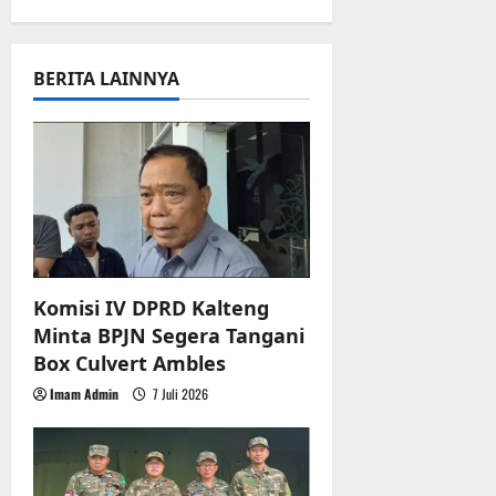
r
a
u
a
v
n
BERITA LAINNYA
i
3
g
Agustus
2026
a
t
i
Komisi IV DPRD Kalteng
Minta BPJN Segera Tangani
o
Box Culvert Ambles
n
Imam Admin
7 Juli 2026