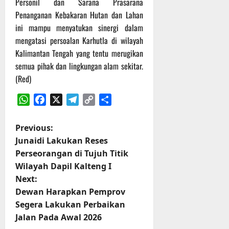
Personil dan Sarana Prasarana
t
s
b
Penanganan Kebakaran Hutan dan Lahan
u
B
a
ini mampu menyatukan sinergi dalam
r
e
h
e
mengatasi persoalan Karhutla di wilayah
r
O
l
Kalimantan Tengah yang tentu merugikan
5
f
a
Agustus
semua pihak dan lingkungan alam sekitar.
f
n
2026
(Red)
r
j
o
u
WhatsApp
Facebook
X
Telegram
Copy
Share
a
t
Link
d
P
Previous:
S
3
Junaidi Lakukan Reses
e
Agustus
o
r
2026
Perseorangan di Tujuh Titik
i
Wilayah Dapil Kalteng I
s
3
Next:
P
t
Dewan Harapkan Pemprov
a
Segera Lakukan Perbaikan
s
n
Jalan Pada Awal 2026
u