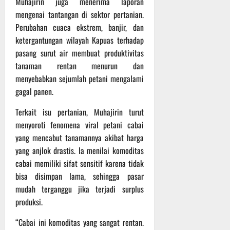
Muhajirin juga menerima laporan
t
s
b
mengenai tantangan di sektor pertanian.
u
B
a
Perubahan cuaca ekstrem, banjir, dan
r
e
h
ketergantungan wilayah Kapuas terhadap
e
r
O
l
pasang surut air membuat produktivitas
5
f
a
tanaman rentan menurun dan
Agustus
f
n
2026
menyebabkan sejumlah petani mengalami
r
j
gagal panen.
o
u
a
t
Terkait isu pertanian, Muhajirin turut
d
menyoroti fenomena viral petani cabai
S
3
yang mencabut tanamannya akibat harga
e
Agustus
yang anjlok drastis. Ia menilai komoditas
r
2026
cabai memiliki sifat sensitif karena tidak
i
3
bisa disimpan lama, sehingga pasar
P
mudah terganggu jika terjadi surplus
a
produksi.
s
u
“Cabai ini komoditas yang sangat rentan.