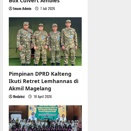
n
Box Culvert Ambles
Imam Admin
7 Juli 2026
Pimpinan DPRD Kalteng
Ikuti Retret Lemhannas di
Akmil Magelang
Redaksi
18 April 2026