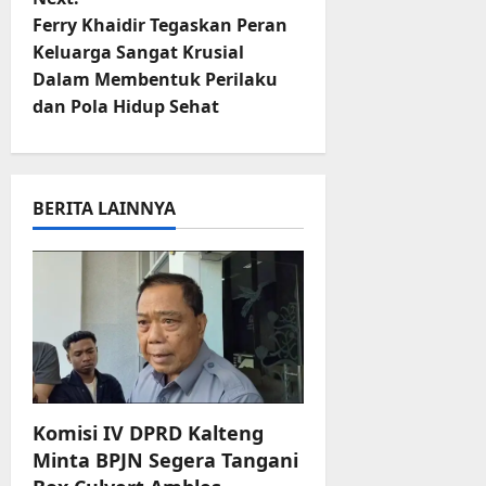
t
Ferry Khaidir Tegaskan Peran
Keluarga Sangat Krusial
n
Dalam Membentuk Perilaku
dan Pola Hidup Sehat
a
v
i
BERITA LAINNYA
g
a
t
i
Komisi IV DPRD Kalteng
o
Minta BPJN Segera Tangani