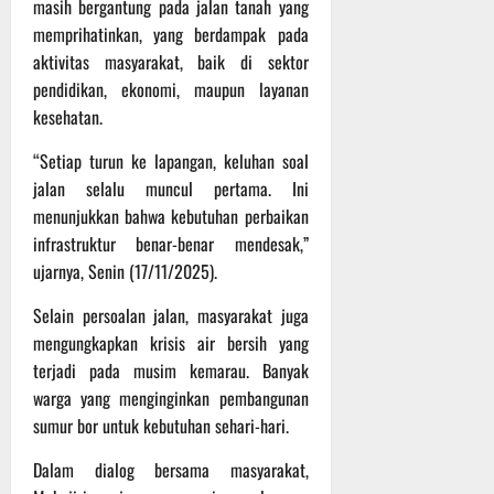
P
u
masih bergantung pada jalan tanah yang
o
u
e
t
memprihatinkan, yang berdampak pada
d
l
r
i
aktivitas masyarakat, baik di sektor
i
e
s
n
pendidikan, ekonomi, maupun layanan
u
r
o
kesehatan.
m
k
n
6
d
e
e
Agustus
“Setiap turun ke lapangan, keluhan soal
i
-
l
2026
jalan selalu muncul pertama. Ini
K
1
y
menunjukkan bahwa kebutuhan perbaikan
e
2
a
j
9
infrastruktur benar-benar mendesak,”
n
u
T
g
ujarnya, Senin (17/11/2025).
r
A
A
n
Selain persoalan jalan, masyarakat juga
2
l
a
0
a
mengungkapkan krisis air bersih yang
s
2
m
terjadi pada musim kemarau. Banyak
A
6
i
warga yang menginginkan pembangunan
d
T
M
sumur bor untuk kebutuhan sehari-hari.
v
e
u
e
r
s
Dalam dialog bersama masyarakat,
n
u
i