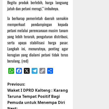
r
Begitu produk berlebih, harga langsung
u
jatuh dan petani merugi,” imbuhnya.
a
n
Ia berharap pemerintah daerah semakin
memperkuat pendampingan kepada
3
petani melalui perencanaan musim tanam
Agustus
yang lebih terarah, pengaturan distribusi,
2026
serta upaya stabilisasi harga pasar.
Langkah ini, menurutnya, penting agar
kerugian yang dialami petani tidak terus
berulang. (red)
WhatsApp
Facebook
X
Telegram
Copy
Share
Link
P
Previous:
Waket I DPRD Kalteng : Karang
o
Taruna Tempat Positif Bagi
Pemuda untuk Menempa Diri
s
Next: