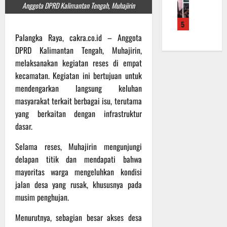
f
a
e
Anggota DPRD Kalimantan Tengah, Muhajirin
m
b
r
n
r
a
a
5
o
S
a
L
u
a
Palangka Raya, cakra.co.id – Anggota
a
h
a
a
d
s
k
DPRD Kalimantan Tengah, Muhajirin,
k
n
e
a
a
u
melaksanakan kegiatan reses di empat
d
r
r
n
k
i
kecamatan. Kegiatan ini bertujuan untuk
K
a
B
a
S
mendengarkan langsung keluhan
a
n
a
n
P
masyarakat terkait berbagai isu, terutama
l
F
n
P
B
yang berkaitan dengan infrastruktur
t
i
t
e
U
e
dasar.
s
u
n
n
i
a
g
6
Selama reses, Muhajirin mengunjungi
g
k
n
e
Agustus
delapan titik dan mendapati bahwa
2
T
k
c
2026
2
M
mayoritas warga mengeluhkan kondisi
e
e
R
M
p
jalan desa yang rusak, khususnya pada
k
a
D
a
a
musim penghujan.
i
R
d
n
h
e
a
Menurutnya, sebagian besar akses desa
R
P
g