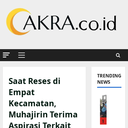
Skip
to
content
Primary
Menu
TRENDING
Saat Reses di
NEWS
Empat
K
Kecamatan,
a
p
Muhajirin Terima
o
1
l
Aspirasi Terkait
s