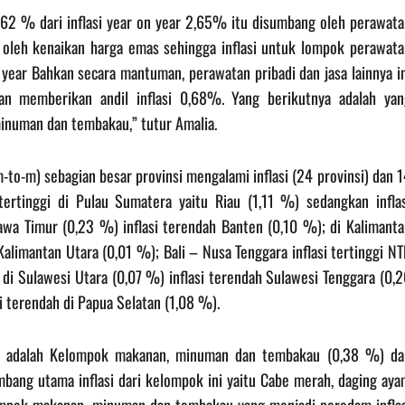
62 % dari inflasi year on year 2,65% itu disumbang oleh perawata
ng oleh kenaikan harga emas sehingga inflasi untuk lompok perawata
 year Bahkan secara mantuman, perawatan pribadi dan jasa lainnya i
n memberikan andil inflasi 0,68%. Yang berikutnya adalah yan
inuman dan tembakau,” tutur Amalia.
to-m) sebagian besar provinsi mengalami inflasi (24 provinsi) dan 
 tertinggi di Pulau Sumatera yaitu Riau (1,11 %) sedangkan inflas
Jawa Timur (0,23 %) inflasi terendah Banten (0,10 %); di Kalimanta
 Kalimantan Utara (0,01 %); Bali – Nusa Tenggara inflasi tertinggi N
i di Sulawesi Utara (0,07 %) inflasi terendah Sulawesi Tenggara (0,
i terendah di Papua Selatan (1,08 %).
ar adalah Kelompok makanan, minuman dan tembakau (0,38 %) da
mbang utama inflasi dari kelompok ini yaitu Cabe merah, daging aya