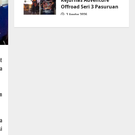
Kejurnas Adventure
Offroad Seri 3 Pasuruan
3 Agustus 2026
5
t
a
n
a
i