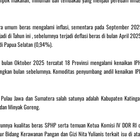
ompok makanan, minuman dan tembakau yang menjadi peredam inflas
ara umum beras mengalami inflasi, sementara pada September 202
di di Tahun ini , sebelumnya terjadi deflasi beras di bulan April 202
 di Papua Selatan (0,94%).
bulan Oktober 2025 tercatat 18 Provinsi mengalami kenaikan IPH
ingkan bulan sebelumnya. Komoditas penyumbang andil kenaikan IP
 Pulau Jawa dan Sumatera salah satunya adalah Kabupaten Katinga
 dan Minyak Goreng.
urunnya kualitas beras SPHP serta temuan Ketua Komisi IV DOR RI d
Bidang Kerawanan Pangan dan Gizi Nita Yulianis terkait isu di ata