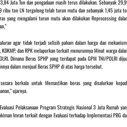
3,84 Juta Ton dan pengadaan masih terus dilakukan. Sebanyak 29,9
89 ribu ton LN tergolong telah turun mutu dan sebanyak 1,45 juta t
Beras yang mengalami turun mutu akan dilakukan Reprocessing dala
an,”
yaluran agar tidak terjadi selisih paham dalam harga dan mekanism
 , KDKMP, dan RPK melaporkan terkait menurunnya Minat warga dala
OLRI. Dimana Beras SPHP yang terdapat pada GPM TNI/POLRI dijua
innya dalam menjual Beras SPHP di atas harga tersebut.
secara berkala untuk Memastikan beras yang disalurkan kepad
anan,” ujarnya.
Evaluasi Pelaksanaan Program Strategis Nasional 3 Juta Rumah yan
kiman Imran terkait dengan Evaluasi terhadap Implementasi PBG da