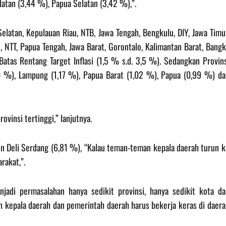
atan (3,44 %), Papua Selatan (3,42 %),”.
elatan, Kepulauan Riau, NTB, Jawa Tengah, Bengkulu, DIY, Jawa Timu
n, NTT, Papua Tengah, Jawa Barat, Gorontalo, Kalimantan Barat, Bang
Batas Rentang Target Inflasi (1,5 % s.d. 3,5 %). Sedangkan Provins
,30 %), Lampung (1,17 %), Papua Barat (1,02 %), Papua (0,99 %) da
vinsi tertinggi,” lanjutnya.
en Deli Serdang (6,81 %), “Kalau teman-teman kepala daerah turun 
rakat,”.
adi permasalahan hanya sedikit provinsi, hanya sedikit kota da
an kepala daerah dan pemerintah daerah harus bekerja keras di daer