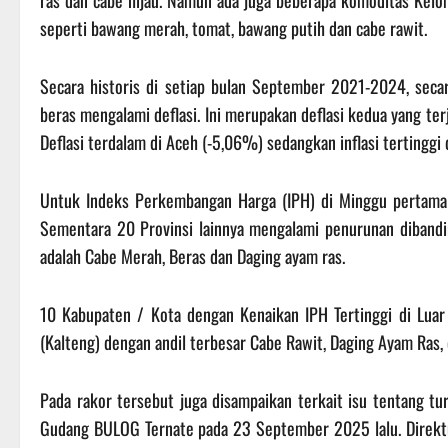
ras dan cabe hijau. Namun ada juga beberapa komoditas Kel
seperti bawang merah, tomat, bawang putih dan cabe rawit.
Secara historis di setiap bulan September 2021-2024, sec
beras mengalami deflasi. Ini merupakan deflasi kedua yang terja
Deflasi terdalam di Aceh (-5,06%) sedangkan inflasi tertinggi
Untuk Indeks Perkembangan Harga (IPH) di Minggu pertama 
Sementara 20 Provinsi lainnya mengalami penurunan diband
adalah Cabe Merah, Beras dan Daging ayam ras.
10 Kabupaten / Kota dengan Kenaikan IPH Tertinggi di Luar
(Kalteng) dengan andil terbesar Cabe Rawit, Daging Ayam Ras,
Pada rakor tersebut juga disampaikan terkait isu tentang t
Gudang BULOG Ternate pada 23 September 2025 lalu. Direktur 