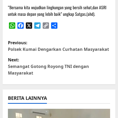
“Bersama kita wujudkan lingkungan yang bersih sehat,dan ASRI
untuk masa depan yang lebih baik” ungkap Satgas.(ahd).
WhatsApp
Facebook
X
Telegram
Copy
Share
Link
P
Previous:
o
Polsek Kumai Dengarkan Curhatan Masyarakat
Next:
s
Semangat Gotong Royong TNI dengan
t
Masyarakat
n
a
BERITA LAINNYA
v