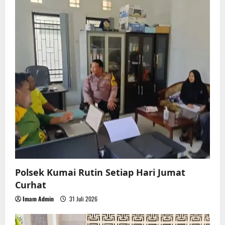
i
g
a
t
i
o
n
Polsek Kumai Rutin Setiap Hari Jumat
Curhat
Imam Admin
31 Juli 2026