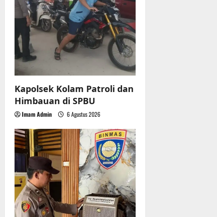
t
i
o
n
Kapolsek Kolam Patroli dan
Himbauan di SPBU
Imam Admin
6 Agustus 2026