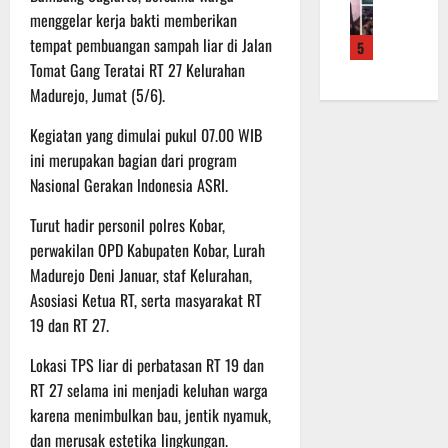
f
a
e
m
b
menggelar kerja bakti memberikan
r
n
r
a
a
tempat pembuangan sampah liar di Jalan
5
o
S
a
L
u
Tomat Gang Teratai RT 27 Kelurahan
a
a
h
a
a
d
Madurejo, Jumat (5/6).
s
k
k
n
e
a
a
u
d
Kegiatan yang dimulai pukul 07.00 WIB
r
r
n
k
i
ini merupakan bagian dari program
K
a
B
a
S
a
n
Nasional Gerakan lndonesia ASRI.
a
n
P
l
F
n
P
B
Turut hadir personil polres Kobar,
t
i
t
e
U
e
perwakilan OPD Kabupaten Kobar, Lurah
s
u
n
n
i
a
Madurejo Deni Januar, staf Kelurahan,
g
6
g
k
n
e
Asosiasi Ketua RT, serta masyarakat RT
Agustus
2
T
k
c
2026
19 dan RT 27.
2
M
e
e
R
M
p
k
Lokasi TPS liar di perbatasan RT 19 dan
a
D
a
a
RT 27 selama ini menjadi keluhan warga
i
R
d
n
karena menimbulkan bau, jentik nyamuk,
h
e
a
R
dan merusak estetika lingkungan.
P
g