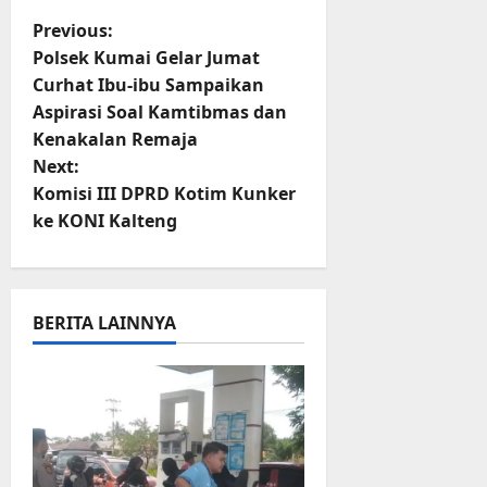
WhatsApp
Facebook
X
Telegram
Copy
Share
r
Link
u
P
Previous:
a
Polsek Kumai Gelar Jumat
o
n
Curhat Ibu-ibu Sampaikan
Aspirasi Soal Kamtibmas dan
s
3
Kenakalan Remaja
Agustus
t
Next:
2026
Komisi III DPRD Kotim Kunker
n
ke KONI Kalteng
a
v
BERITA LAINNYA
i
g
a