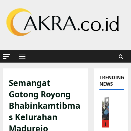
Skip
to
content
Primary
Menu
TRENDING
Semangat
NEWS
Gotong Royong
K
Bhabinkamtibma
a
p
s Kelurahan
o
1
l
Madurejo
s