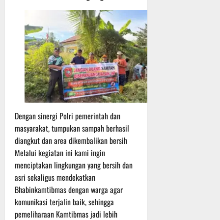
P
u
o
u
e
t
d
l
r
i
i
e
s
n
u
r
o
m
k
n
6
d
e
e
Agustus
i
-
l
2026
K
1
y
e
2
a
j
9
n
Dengan sinergi Polri pemerintah dan
u
T
g
masyarakat, tumpukan sampah berhasil
r
A
A
n
diangkut dan area dikembalikan bersih
2
l
a
0
a
Melalui kegiatan ini kami ingin
s
2
m
menciptakan lingkungan yang bersih dan
A
6
i
asri sekaligus mendekatkan
d
T
M
Bhabinkamtibmas dengan warga agar
v
e
u
komunikasi terjalin baik, sehingga
e
r
s
pemeliharaan Kamtibmas jadi lebih
n
u
i