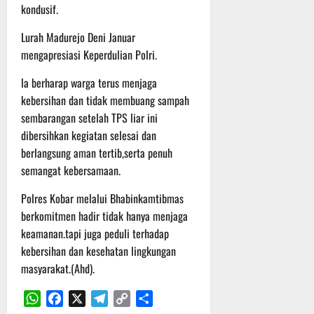
t
kondusif.
s
b
u
B
a
Lurah Madurejo Deni Januar
r
e
h
mengapresiasi Keperdulian Polri.
e
r
O
l
5
la berharap warga terus menjaga
f
a
Agustus
kebersihan dan tidak membuang sampah
f
n
2026
r
sembarangan setelah TPS liar ini
j
o
u
dibersihkan kegiatan selesai dan
a
t
berlangsung aman tertib,serta penuh
d
semangat kebersamaan.
S
3
e
Agustus
Polres Kobar melalui Bhabinkamtibmas
r
2026
berkomitmen hadir tidak hanya menjaga
i
keamanan.tapi juga peduli terhadap
3
kebersihan dan kesehatan lingkungan
P
masyarakat.(Ahd).
a
s
u