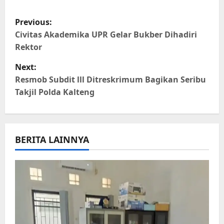
WhatsApp
Facebook
X
Telegram
Copy
Share
Link
P
Previous:
o
Civitas Akademika UPR Gelar Bukber Dihadiri
Rektor
s
Next:
t
Resmob Subdit lll Ditreskrimum Bagikan Seribu
Takjil Polda Kalteng
n
a
BERITA LAINNYA
v
i
g
a