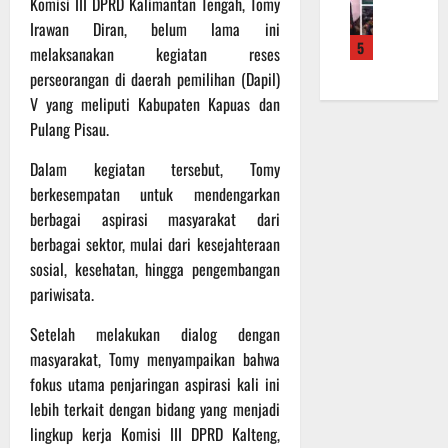
Komisi III DPRD Kalimantan Tengah, Tomy
f
a
e
m
b
r
Irawan Diran, belum lama ini
n
r
a
a
5
o
S
melaksanakan kegiatan reses
a
L
u
a
a
h
a
perseorangan di daerah pemilihan (Dapil)
a
d
s
k
k
n
V yang meliputi Kabupaten Kapuas dan
e
a
a
u
d
Pulang Pisau.
r
r
n
k
i
K
a
B
a
S
Dalam kegiatan tersebut, Tomy
a
n
a
n
P
berkesempatan untuk mendengarkan
l
F
n
P
B
berbagai aspirasi masyarakat dari
t
i
t
e
U
berbagai sektor, mulai dari kesejahteraan
e
s
u
n
sosial, kesehatan, hingga pengembangan
n
i
a
g
6
g
pariwisata.
k
n
e
Agustus
2
T
k
c
2026
Setelah melakukan dialog dengan
2
M
e
e
R
masyarakat, Tomy menyampaikan bahwa
M
p
k
a
D
fokus utama penjaringan aspirasi kali ini
a
a
i
R
d
n
lebih terkait dengan bidang yang menjadi
h
e
a
R
lingkup kerja Komisi III DPRD Kalteng,
P
g