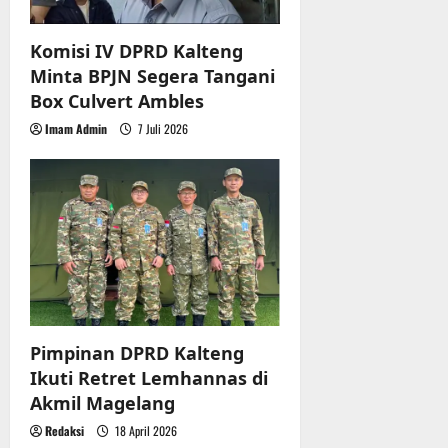
t
Komisi IV DPRD Kalteng
i
Minta BPJN Segera Tangani
Box Culvert Ambles
o
Imam Admin
7 Juli 2026
n
Pimpinan DPRD Kalteng
Ikuti Retret Lemhannas di
Akmil Magelang
Redaksi
18 April 2026