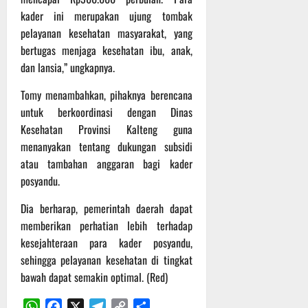
t
s
b
kader ini merupakan ujung tombak
u
B
a
pelayanan kesehatan masyarakat, yang
r
e
h
bertugas menjaga kesehatan ibu, anak,
e
r
dan lansia,” ungkapnya.
O
l
5
f
a
Agustus
Tomy menambahkan, pihaknya berencana
f
n
2026
untuk berkoordinasi dengan Dinas
r
j
Kesehatan Provinsi Kalteng guna
o
u
a
t
menanyakan tentang dukungan subsidi
d
atau tambahan anggaran bagi kader
S
3
posyandu.
e
Agustus
r
2026
Dia berharap, pemerintah daerah dapat
i
memberikan perhatian lebih terhadap
3
kesejahteraan para kader posyandu,
P
sehingga pelayanan kesehatan di tingkat
a
bawah dapat semakin optimal. (Red)
s
u