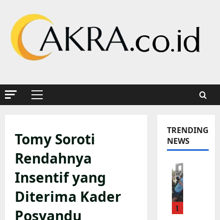
Skip
to
content
Primary
Menu
TRENDING
Tomy Soroti
NEWS
Rendahnya
K
Insentif yang
a
p
Diterima Kader
o
1
l
Posyandu
s