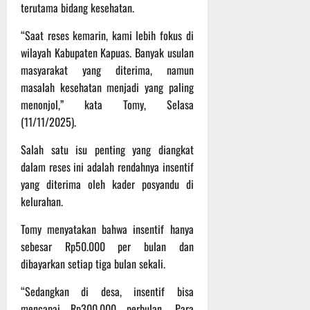
P
u
terutama bidang kesehatan.
o
u
e
t
d
l
r
i
“Saat reses kemarin, kami lebih fokus di
i
e
s
n
wilayah Kabupaten Kapuas. Banyak usulan
u
r
o
masyarakat yang diterima, namun
m
k
n
6
masalah kesehatan menjadi yang paling
d
e
e
Agustus
menonjol,” kata Tomy, Selasa
i
-
l
2026
K
(11/11/2025).
1
y
e
2
a
Salah satu isu penting yang diangkat
j
9
n
u
dalam reses ini adalah rendahnya insentif
T
g
r
A
yang diterima oleh kader posyandu di
A
n
2
l
kelurahan.
a
0
a
s
2
Tomy menyatakan bahwa insentif hanya
m
A
6
i
sebesar Rp50.000 per bulan dan
d
T
M
dibayarkan setiap tiga bulan sekali.
v
e
u
e
r
s
“Sedangkan di desa, insentif bisa
n
u
i
mencapai Rp300.000 perbulan. Para