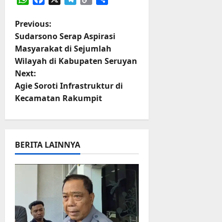
r
WhatsApp
Facebook
X
Telegram
Copy
Share
u
Link
P
a
Previous:
n
Sudarsono Serap Aspirasi
o
Masyarakat di Sejumlah
3
Wilayah di Kabupaten Seruyan
s
Agustus
Next:
2026
t
Agie Soroti Infrastruktur di
Kecamatan Rakumpit
n
a
BERITA LAINNYA
v
i
g
a