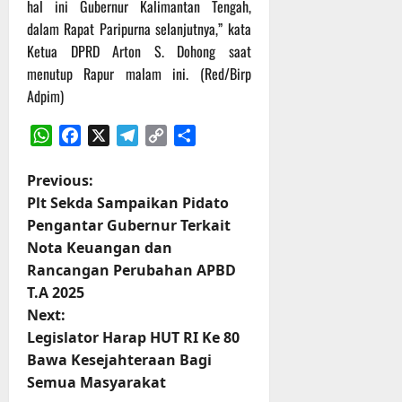
hal ini Gubernur Kalimantan Tengah,
dalam Rapat Paripurna selanjutnya,” kata
Ketua DPRD Arton S. Dohong saat
menutup Rapur malam ini. (Red/Birp
Adpim)
WhatsApp
Facebook
X
Telegram
Copy
Share
Link
P
Previous:
Plt Sekda Sampaikan Pidato
o
Pengantar Gubernur Terkait
Nota Keuangan dan
s
Rancangan Perubahan APBD
t
T.A 2025
Next:
n
Legislator Harap HUT RI Ke 80
Bawa Kesejahteraan Bagi
a
Semua Masyarakat