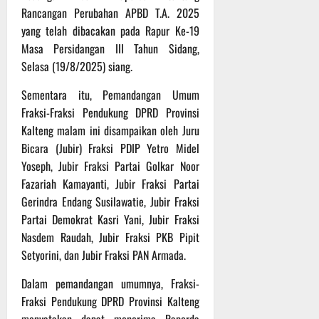
t
Rancangan Perubahan APBD T.A. 2025
s
b
u
B
a
yang telah dibacakan pada Rapur Ke-19
r
e
h
Masa Persidangan III Tahun Sidang,
e
r
Selasa (19/8/2025) siang.
O
l
5
f
a
Agustus
Sementara itu, Pemandangan Umum
f
n
2026
Fraksi-Fraksi Pendukung DPRD Provinsi
r
j
Kalteng malam ini disampaikan oleh Juru
o
u
Bicara (Jubir) Fraksi PDIP Yetro Midel
a
t
Yoseph, Jubir Fraksi Partai Golkar Noor
d
Fazariah Kamayanti, Jubir Fraksi Partai
S
3
e
Gerindra Endang Susilawatie, Jubir Fraksi
Agustus
r
2026
Partai Demokrat Kasri Yani, Jubir Fraksi
i
Nasdem Raudah, Jubir Fraksi PKB Pipit
3
Setyorini, dan Jubir Fraksi PAN Armada.
P
a
Dalam pemandangan umumnya, Fraksi-
s
Fraksi Pendukung DPRD Provinsi Kalteng
u