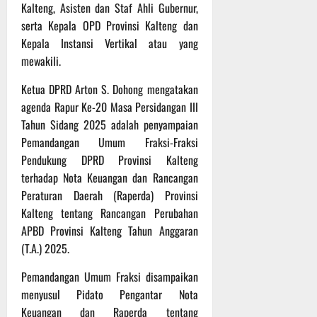
P
g
P
u
Kalteng, Asisten dan Staf Ahli Gubernur,
o
u
e
t
serta Kepala OPD Provinsi Kalteng dan
d
l
r
i
Kepala Instansi Vertikal atau yang
i
e
s
n
mewakili.
u
r
o
m
k
n
6
Ketua DPRD Arton S. Dohong mengatakan
d
e
e
Agustus
agenda Rapur Ke-20 Masa Persidangan III
i
-
l
2026
Tahun Sidang 2025 adalah penyampaian
K
1
y
e
Pemandangan Umum Fraksi-Fraksi
2
a
j
9
Pendukung DPRD Provinsi Kalteng
n
u
T
g
terhadap Nota Keuangan dan Rancangan
r
A
A
Peraturan Daerah (Raperda) Provinsi
n
2
l
Kalteng tentang Rancangan Perubahan
a
0
a
APBD Provinsi Kalteng Tahun Anggaran
s
2
m
(T.A.) 2025.
A
6
i
d
T
M
Pemandangan Umum Fraksi disampaikan
v
e
u
menyusul Pidato Pengantar Nota
e
r
s
Keuangan dan Raperda tentang
n
u
i