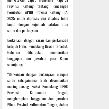
menyatakan dapat menerima Raperda
r
Provinsi Kalteng tentang Rancangan
u
Perubahan APBD Provinsi Kalteng T.A.
a
n
2025 untuk diproses dan dibahas lebih
lanjut dengan sejumlah catatan atau
3
saran dan pertanyaan.
Agustus
2026
Berkenaan dengan saran dan pertanyaan
ketujuh Fraksi Pendukung Dewan tersebut,
Gubernur diharapkan memberikan
tanggapan dan jawaban para Rapur
selanjutnya.
“Berkenaan dengan pertanyaan maupun
saran sebagaimana telah disampaikan
masing-masing Fraksi Pendukung DPRD
Provinsi Kalimantan Tengah,
mengharapkan tanggapan dan jawaban
Pihak Provinsi Kalimantan Tengah, dalam