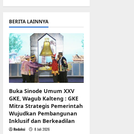
v
i
BERITA LAINNYA
g
a
t
i
o
n
Buka Sinode Umum XXV
GKE, Wagub Kalteng : GKE
Mitra Strategis Pemerintah
Wujudkan Pembangunan
Inklusif dan Berkeadilan
Redaksi
8 Juli 2026