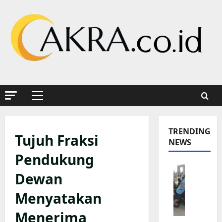
Skip
to
content
Primary
Menu
TRENDING
Tujuh Fraksi
NEWS
Pendukung
K
Dewan
a
p
Menyatakan
o
l
Menerima