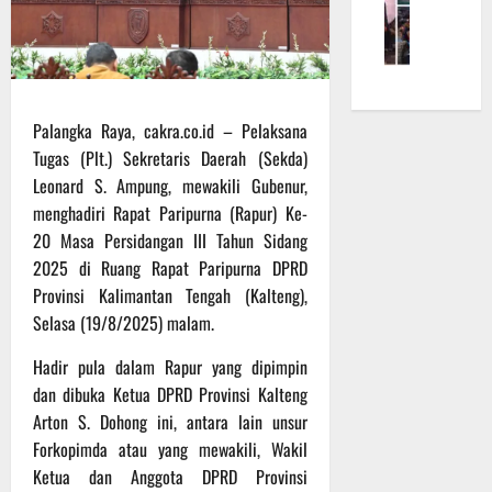
f
a
e
m
b
r
n
r
a
a
o
S
a
L
u
5
a
a
h
a
a
d
s
k
k
n
Palangka Raya, cakra.co.id – Pelaksana
e
a
a
u
d
r
Tugas (Plt.) Sekretaris Daerah (Sekda)
r
n
k
i
K
a
B
Leonard S. Ampung, mewakili Gubenur,
a
S
a
n
a
n
menghadiri Rapat Paripurna (Rapur) Ke-
P
l
F
n
P
B
20 Masa Persidangan III Tahun Sidang
t
i
t
e
U
2025 di Ruang Rapat Paripurna DPRD
e
s
u
n
Provinsi Kalimantan Tengah (Kalteng),
n
i
a
g
6
Selasa (19/8/2025) malam.
g
k
n
e
Agustus
2
T
k
c
2026
Hadir pula dalam Rapur yang dipimpin
2
M
e
e
dan dibuka Ketua DPRD Provinsi Kalteng
R
M
p
k
Arton S. Dohong ini, antara lain unsur
a
D
a
a
i
R
Forkopimda atau yang mewakili, Wakil
d
n
h
e
a
Ketua dan Anggota DPRD Provinsi
R