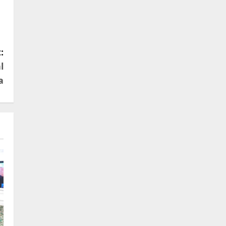
:
l
a