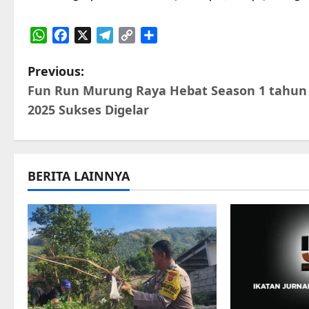
WhatsApp
Facebook
X
Telegram
Copy
Share
Link
P
Previous:
Fun Run Murung Raya Hebat Season 1 tahun
o
2025 Sukses Digelar
s
t
BERITA LAINNYA
n
a
v
i
g