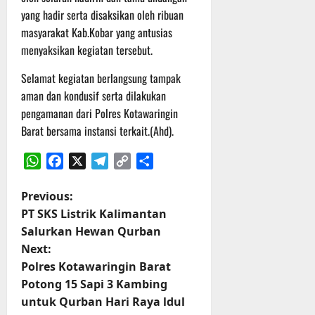
t
s
b
yang hadir serta disaksikan oleh ribuan
u
B
a
masyarakat Kab.Kobar yang antusias
r
e
h
menyaksikan kegiatan tersebut.
e
r
O
l
5
Selamat kegiatan berlangsung tampak
f
a
Agustus
aman dan kondusif serta dilakukan
f
n
2026
pengamanan dari Polres Kotawaringin
r
j
Barat bersama instansi terkait.(Ahd).
o
u
a
t
d
WhatsApp
Facebook
X
Telegram
Copy
Share
S
3
e
Link
P
Previous:
Agustus
r
2026
PT SKS Listrik Kalimantan
o
i
Salurkan Hewan Qurban
3
Next:
s
P
Polres Kotawaringin Barat
a
t
Potong 15 Sapi 3 Kambing
s
untuk Qurban Hari Raya ldul
u