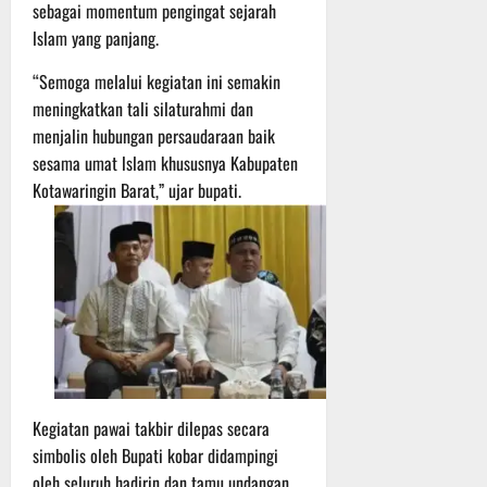
P
u
sebagai momentum pengingat sejarah
o
u
e
t
lslam yang panjang.
d
l
r
i
i
e
s
n
“Semoga melalui kegiatan ini semakin
u
r
o
meningkatkan tali silaturahmi dan
m
k
n
6
menjalin hubungan persaudaraan baik
d
e
e
Agustus
sesama umat lslam khususnya Kabupaten
i
-
l
2026
K
Kotawaringin Barat,” ujar bupati.
1
y
e
2
a
j
9
n
u
T
g
r
A
A
n
2
l
a
0
a
s
2
m
A
6
i
d
T
M
Kegiatan pawai takbir dilepas secara
v
e
u
e
r
simbolis oleh Bupati kobar didampingi
s
n
u
i
oleh seluruh hadirin dan tamu undangan