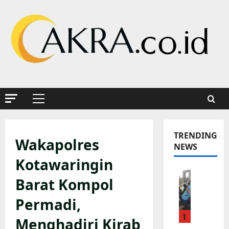
Skip
to
content
Primary
Menu
TRENDING
Wakapolres
NEWS
Kotawaringin
K
Barat Kompol
a
p
Permadi,
o
1
l
Menghadiri Kirab
s