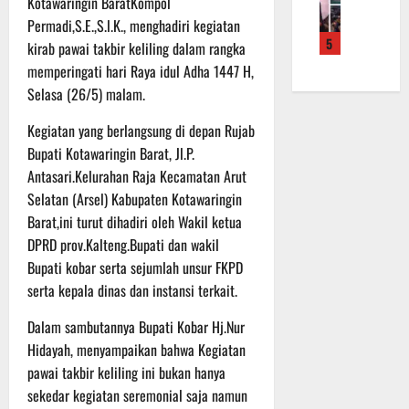
Kotawaringin BaratKompol
f
a
e
m
b
r
Permadi,S.E.,S.l.K., menghadiri kegiatan
n
r
a
a
5
o
S
kirab pawai takbir keliling dalam rangka
a
L
u
a
a
h
a
memperingati hari Raya idul Adha 1447 H,
a
d
s
k
k
n
Selasa (26/5) malam.
e
a
a
u
d
r
r
n
Kegiatan yang berlangsung di depan Rujab
k
i
K
a
B
a
S
Bupati Kotawaringin Barat, Jl.P.
a
n
a
n
P
Antasari.Kelurahan Raja Kecamatan Arut
l
F
n
P
B
Selatan (Arsel) Kabupaten Kotawaringin
t
i
t
e
U
Barat,ini turut dihadiri oleh Wakil ketua
e
s
u
n
DPRD prov.Kalteng.Bupati dan wakil
n
i
a
g
6
g
Bupati kobar serta sejumlah unsur FKPD
k
n
e
Agustus
2
T
k
serta kepala dinas dan instansi terkait.
c
2026
2
M
e
e
R
Dalam sambutannya Bupati Kobar Hj.Nur
M
p
k
a
D
Hidayah, menyampaikan bahwa Kegiatan
a
a
i
R
d
n
pawai takbir keliling ini bukan hanya
h
e
a
R
sekedar kegiatan seremonial saja namun
P
g