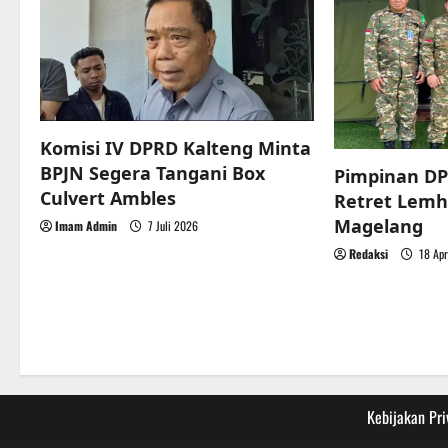
v
i
g
a
Komisi IV DPRD Kalteng Minta
t
BPJN Segera Tangani Box
Pimpinan DP
Culvert Ambles
Retret Lemh
i
Magelang
Imam Admin
7 Juli 2026
o
Redaksi
18 Apr
n
Kebijakan Pri