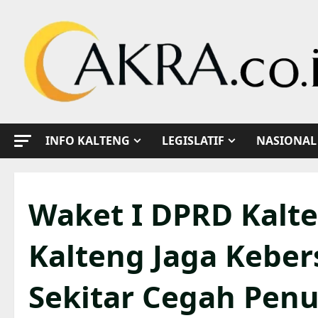
Skip
to
content
INFO KALTENG
LEGISLATIF
NASIONAL
Waket I DPRD Kalt
Kalteng Jaga Kebe
Sekitar Cegah Pen