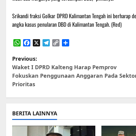
Srikandi fraksi Golkar DPRD Kalimantan Tengah ini berharap 
angka kasus penularan DBD di Kalimantan Tengah. (Red)
WhatsApp
Facebook
X
Telegram
Copy
Share
Link
P
Previous:
Waket I DPRD Kalteng Harap Pemprov
o
Fokuskan Penggunaan Anggaran Pada Sekto
s
Prioritas
t
n
BERITA LAINNYA
a