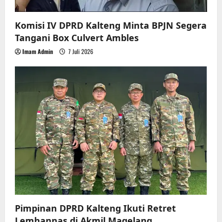
o
Komisi IV DPRD Kalteng Minta BPJN Segera
n
Tangani Box Culvert Ambles
Imam Admin
7 Juli 2026
Pimpinan DPRD Kalteng Ikuti Retret
Lemhannas di Akmil Magelang