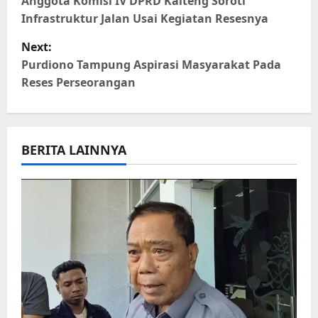
o
Anggota Komisi IV DPRD Kalteng Soroti
Infrastruktur Jalan Usai Kegiatan Resesnya
s
Next:
t
Purdiono Tampung Aspirasi Masyarakat Pada
Reses Perseorangan
n
a
BERITA LAINNYA
v
i
g
a
t
i