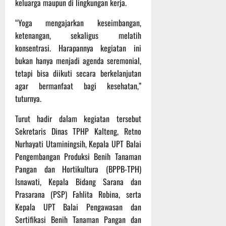
keluarga maupun di lingkungan kerja.
t
s
b
u
B
a
“Yoga mengajarkan keseimbangan,
r
e
h
ketenangan, sekaligus melatih
e
r
konsentrasi. Harapannya kegiatan ini
O
l
5
bukan hanya menjadi agenda seremonial,
f
a
Agustus
f
tetapi bisa diikuti secara berkelanjutan
n
2026
r
j
agar bermanfaat bagi kesehatan,”
o
u
tuturnya.
a
t
d
Turut hadir dalam kegiatan tersebut
S
Sekretaris Dinas TPHP Kalteng, Retno
3
e
Agustus
Nurhayati Utaminingsih, Kepala UPT Balai
r
2026
Pengembangan Produksi Benih Tanaman
i
Pangan dan Hortikultura (BPPB-TPH)
3
Isnawati, Kepala Bidang Sarana dan
P
Prasarana (PSP) Fahlita Robina, serta
a
s
Kepala UPT Balai Pengawasan dan
u
Sertifikasi Benih Tanaman Pangan dan