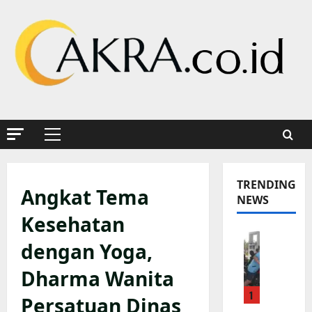
Skip
to
content
Primary
Menu
TRENDING
Angkat Tema
NEWS
Kesehatan
K
dengan Yoga,
a
p
Dharma Wanita
o
1
l
Persatuan Dinas
s