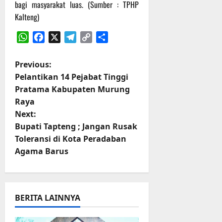
bagi masyarakat luas. (Sumber : TPHP
Kalteng)
WhatsApp
Facebook
X
Telegram
Copy
Share
Link
P
Previous:
Pelantikan 14 Pejabat Tinggi
o
Pratama Kabupaten Murung
Raya
s
Next:
t
Bupati Tapteng ; Jangan Rusak
Toleransi di Kota Peradaban
n
Agama Barus
a
v
BERITA LAINNYA
i