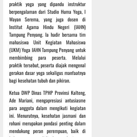
P
u
praktik yoga yang dipandu instruktur
o
u
e
t
berpengalaman dari Studio Huma Yoga, I
d
l
r
i
Wayan Serema, yang juga dosen di
i
e
s
n
u
Institut Agama Hindu Negeri (IAHN)
r
o
m
k
n
Tampung Penyang. Ia hadir bersama tim
6
d
e
e
mahasiswa Unit Kegiatan Mahasiswa
Agustus
i
-
l
2026
(UKM) Yoga IAHN Tampung Penyang untuk
K
1
y
membimbing para peserta. Melalui
e
2
a
praktik tersebut, peserta diajak mengenal
j
9
n
gerakan dasar yoga sekaligus manfaatnya
u
T
g
r
bagi kesehatan tubuh dan pikiran.
A
A
n
2
l
Ketua DWP Dinas TPHP Provinsi Kalteng,
a
0
a
Ade Mariani, mengapresiasi antusiasme
s
2
m
A
6
para anggota dalam mengikuti kegiatan
i
d
T
M
ini. Menurutnya, kesehatan jasmani dan
v
e
u
rohani merupakan pondasi penting dalam
e
r
s
mendukung peran perempuan, baik di
n
u
i