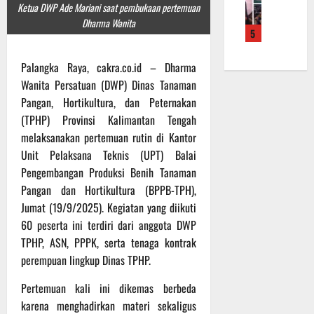
f
a
e
Ketua DWP Ade Mariani saat pembukaan pertemuan
m
b
r
n
r
Dharma Wanita
a
a
5
o
S
a
L
u
a
a
h
a
a
d
Palangka Raya, cakra.co.id – Dharma
s
k
k
n
e
a
a
Wanita Persatuan (DWP) Dinas Tanaman
u
d
r
r
n
k
Pangan, Hortikultura, dan Peternakan
i
K
a
B
a
S
(TPHP) Provinsi Kalimantan Tengah
a
n
a
n
P
melaksanakan pertemuan rutin di Kantor
l
F
n
P
B
Unit Pelaksana Teknis (UPT) Balai
t
i
t
e
U
Pengembangan Produksi Benih Tanaman
e
s
u
n
n
Pangan dan Hortikultura (BPPB-TPH),
i
a
g
6
g
k
Jumat (19/9/2025). Kegiatan yang diikuti
n
e
Agustus
2
T
k
c
60 peserta ini terdiri dari anggota DWP
2026
2
M
e
e
TPHP, ASN, PPPK, serta tenaga kontrak
R
M
p
k
perempuan lingkup Dinas TPHP.
a
D
a
a
i
R
d
n
Pertemuan kali ini dikemas berbeda
h
e
a
R
karena menghadirkan materi sekaligus
P
g