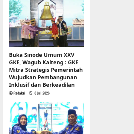
g
a
t
i
Buka Sinode Umum XXV
o
GKE, Wagub Kalteng : GKE
n
Mitra Strategis Pemerintah
Wujudkan Pembangunan
Inklusif dan Berkeadilan
Redaksi
8 Juli 2026