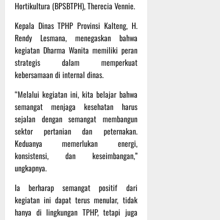
r
Hortikultura (BPSBTPH), Therecia Vennie.
u
a
Kepala Dinas TPHP Provinsi Kalteng, H.
n
Rendy Lesmana, menegaskan bahwa
kegiatan Dharma Wanita memiliki peran
3
strategis dalam memperkuat
Agustus
kebersamaan di internal dinas.
2026
“Melalui kegiatan ini, kita belajar bahwa
semangat menjaga kesehatan harus
sejalan dengan semangat membangun
sektor pertanian dan peternakan.
Keduanya memerlukan energi,
konsistensi, dan keseimbangan,”
ungkapnya.
Ia berharap semangat positif dari
kegiatan ini dapat terus menular, tidak
hanya di lingkungan TPHP, tetapi juga