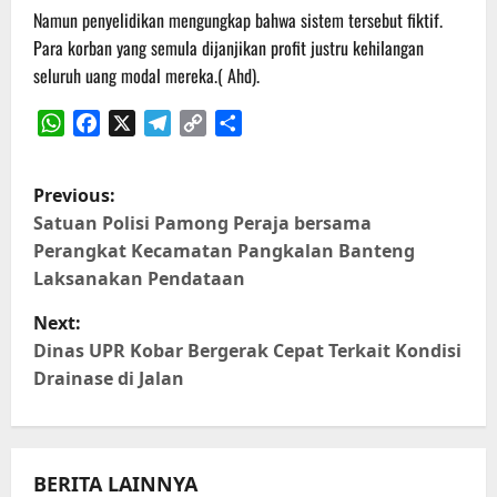
Namun penyelidikan mengungkap bahwa sistem tersebut fiktif.
Para korban yang semula dijanjikan profit justru kehilangan
seluruh uang modal mereka.( Ahd).
WhatsApp
Facebook
X
Telegram
Copy
Share
Link
P
Previous:
o
Satuan Polisi Pamong Peraja bersama
Perangkat Kecamatan Pangkalan Banteng
s
Laksanakan Pendataan
t
Next:
Dinas UPR Kobar Bergerak Cepat Terkait Kondisi
n
Drainase di Jalan
a
v
BERITA LAINNYA