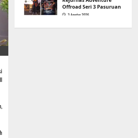
Kejurnas Adventure
Offroad Seri 3 Pasuruan
3 Agustus 2026
5
i
II
,
h