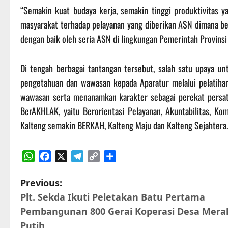
“Semakin kuat budaya kerja, semakin tinggi produktivitas 
masyarakat terhadap pelayanan yang diberikan ASN dimana ber
dengan baik oleh seria ASN di lingkungan Pemerintah Provinsi
Di tengah berbagai tantangan tersebut, salah satu upaya u
pengetahuan dan wawasan kepada Aparatur melalui pelatih
wawasan serta menanamkan karakter sebagai perekat persat
BerAKHLAK, yaitu Berorientasi Pelayanan, Akuntabilitas, Ko
Kalteng semakin BERKAH, Kalteng Maju dan Kalteng Sejahtera. 
WhatsApp
Facebook
X
Telegram
Copy
Share
Link
P
Previous:
Plt. Sekda Ikuti Peletakan Batu Pertama
o
Pembangunan 800 Gerai Koperasi Desa Mera
Putih