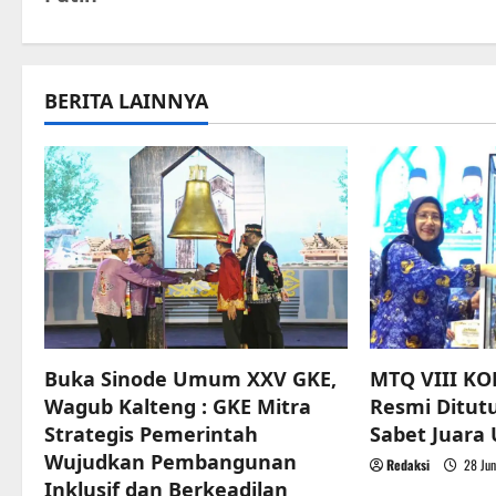
s
t
n
BERITA LAINNYA
a
v
i
g
a
t
Buka Sinode Umum XXV GKE,
MTQ VIII KO
Wagub Kalteng : GKE Mitra
Resmi Ditut
i
Strategis Pemerintah
Sabet Juar
o
Wujudkan Pembangunan
Redaksi
28 Jun
Inklusif dan Berkeadilan