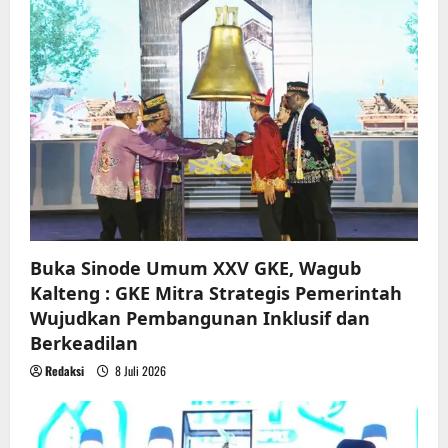
g
a
t
i
o
n
Buka Sinode Umum XXV GKE, Wagub
Kalteng : GKE Mitra Strategis Pemerintah
Wujudkan Pembangunan Inklusif dan
Berkeadilan
Redaksi
8 Juli 2026