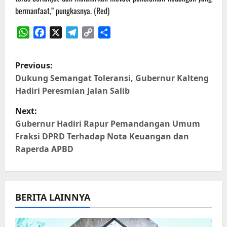
bermanfaat,” pungkasnya. (Red)
WhatsApp
Facebook
X
Telegram
Copy
Share
Link
P
Previous:
o
Dukung Semangat Toleransi, Gubernur Kalteng
Hadiri Peresmian Jalan Salib
s
Next:
t
Gubernur Hadiri Rapur Pemandangan Umum
Fraksi DPRD Terhadap Nota Keuangan dan
n
Raperda APBD
a
v
BERITA LAINNYA
i