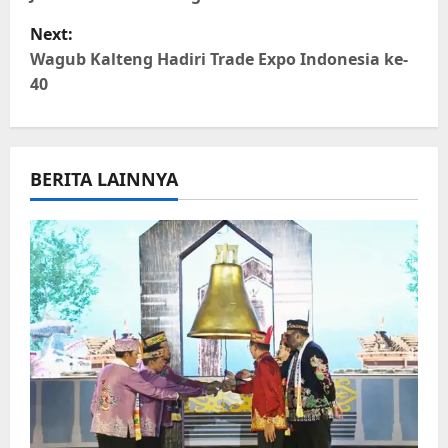
s
Next:
t
Wagub Kalteng Hadiri Trade Expo Indonesia ke-
40
n
a
BERITA LAINNYA
v
i
g
a
t
i
o