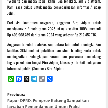
“Website dan media sosial kami juga lengkapi, ada 7 platform.
Kami rasa cukup untuk media penyebarluasan informasi,” ucap
Johni.
Dari sisi komitmen anggaran, anggaran Biro Adpim untuk
mendukung KIP pada tahun 2025 ini naik sekitar 100% menjadi
Rp 403.968.789 dari tahun 2024 yang sebesar Rp 212.457.716.
Anggaran tersebut dialokasikan, antara lain untuk meningkatkan
kualitas SDM melalui pelatihan dan studi banding serta untuk
meningkatkan kelengkapan sarana dan prasarana pendukung
tugas pokok dan fungsi Biro Adpim, khususnya terkait pelayanan
informasi publik. (Sumber : Biro Adpim)
WhatsApp
Facebook
X
Telegram
Copy
Share
Link
P
Previous:
o
Rapur DPRD, Pemprov Kalteng Sampaikan
Jawaban Pemandangan Umum Fraksi