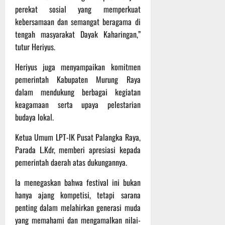
t
s
b
perekat sosial yang memperkuat
u
B
a
kebersamaan dan semangat beragama di
r
e
h
tengah masyarakat Dayak Kaharingan,”
e
r
tutur Heriyus.
O
l
5
f
a
Agustus
Heriyus juga menyampaikan komitmen
f
n
2026
pemerintah Kabupaten Murung Raya
r
j
dalam mendukung berbagai kegiatan
o
u
keagamaan serta upaya pelestarian
a
t
d
budaya lokal.
S
3
Ketua Umum LPT-IK Pusat Palangka Raya,
e
Agustus
Parada L.Kdr, memberi apresiasi kepada
r
2026
i
pemerintah daerah atas dukungannya.
3
Ia menegaskan bahwa festival ini bukan
P
a
hanya ajang kompetisi, tetapi sarana
s
penting dalam melahirkan generasi muda
u
yang memahami dan mengamalkan nilai-