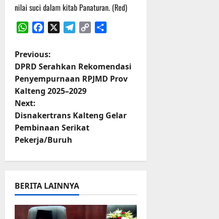
r
nilai suci dalam kitab Panaturan. (Red)
u
a
WhatsApp
Facebook
X
Telegram
Copy
Share
n
Link
P
Previous:
3
DPRD Serahkan Rekomendasi
Agustus
o
2026
Penyempurnaan RPJMD Prov
Kalteng 2025–2029
s
Next:
t
Disnakertrans Kalteng Gelar
Pembinaan Serikat
n
Pekerja/Buruh
a
v
BERITA LAINNYA
i