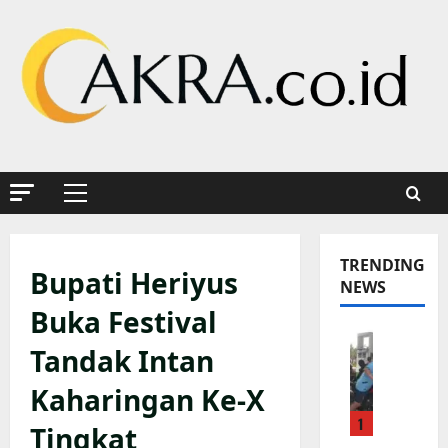
Skip
to
content
Primary
Menu
TRENDING
Bupati Heriyus
NEWS
Buka Festival
K
Tandak Intan
a
p
Kaharingan Ke-X
o
1
l
Tingkat
s