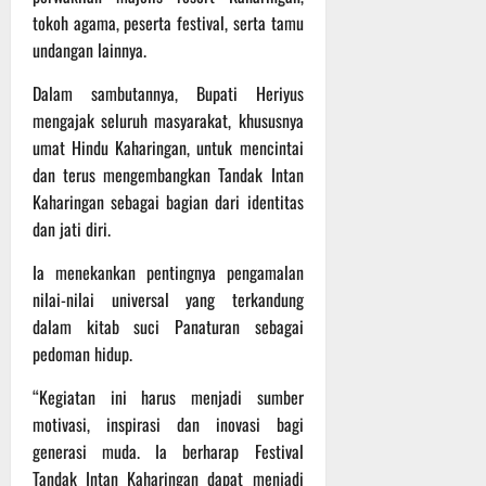
P
u
o
tokoh agama, peserta festival, serta tamu
u
e
t
d
l
undangan lainnya.
r
i
i
e
s
n
Dalam sambutannya, Bupati Heriyus
u
r
o
m
k
mengajak seluruh masyarakat, khususnya
n
6
d
e
e
umat Hindu Kaharingan, untuk mencintai
Agustus
i
-
l
2026
dan terus mengembangkan Tandak Intan
K
1
y
Kaharingan sebagai bagian dari identitas
e
2
a
dan jati diri.
j
9
n
u
T
g
Ia menekankan pentingnya pengamalan
r
A
A
nilai-nilai universal yang terkandung
n
2
l
dalam kitab suci Panaturan sebagai
a
0
a
pedoman hidup.
s
2
m
A
6
i
“Kegiatan ini harus menjadi sumber
d
T
M
motivasi, inspirasi dan inovasi bagi
v
e
u
generasi muda. Ia berharap Festival
e
r
s
n
u
Tandak Intan Kaharingan dapat menjadi
i