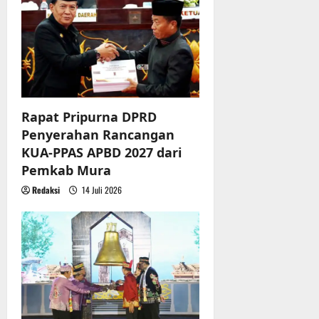
g
a
t
i
Rapat Pripurna DPRD
o
Penyerahan Rancangan
n
KUA-PPAS APBD 2027 dari
Pemkab Mura
Redaksi
14 Juli 2026