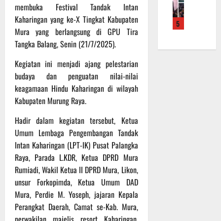
f
a
e
m
membuka Festival Tandak Intan
b
r
n
r
a
a
Kaharingan yang ke-X Tingkat Kabupaten
5
o
S
a
L
u
Mura yang berlangsung di GPU Tira
a
a
h
a
a
Tangka Balang, Senin (21/7/2025).
d
s
k
k
n
e
a
a
u
d
Kegiatan ini menjadi ajang pelestarian
r
r
n
k
i
budaya dan penguatan nilai-nilai
K
a
B
a
S
keagamaan Hindu Kaharingan di wilayah
a
n
a
n
P
Kabupaten Murung Raya.
l
F
n
P
B
t
i
t
e
U
Hadir dalam kegiatan tersebut, Ketua
e
s
u
n
Umum Lembaga Pengembangan Tandak
n
i
a
g
6
g
Intan Kaharingan (LPT-IK) Pusat Palangka
k
n
e
Agustus
2
T
k
Raya, Parada L.KDR, Ketua DPRD Mura
c
2026
2
M
e
e
Rumiadi, Wakil Ketua II DPRD Mura, Likon,
R
M
p
k
unsur Forkopimda, Ketua Umum DAD
a
D
a
a
Mura, Perdie M. Yoseph, jajaran Kepala
i
R
d
n
Perangkat Daerah, Camat se-Kab. Mura,
h
e
a
R
perwakilan majelis resort Kaharingan,
P
g