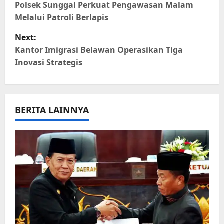
o
Polsek Sunggal Perkuat Pengawasan Malam
Melalui Patroli Berlapis
s
Next:
t
Kantor Imigrasi Belawan Operasikan Tiga
Inovasi Strategis
n
a
BERITA LAINNYA
v
i
g
a
t
i