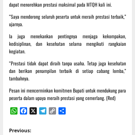
dapat menorehkan prestasi maksimal pada MTQH kali ini.
“Saya mendorong seluruh peserta untuk meraih prestasi terbaik,”
ujarnya.
Ia juga menekankan pentingnya menjaga kekompakan,
kedisiplinan, dan kesehatan selama mengikuti rangkaian
kegiatan.
“Prestasi tidak dapat diraih tanpa usaha. Tetap jaga kesehatan
dan berikan penampilan terbaik di setiap cabang lomba,”
tambahnya.
Pesan ini mencerminkan komitmen Bupati untuk mendukung para
peserta dalam upaya meraih prestasi yang cemerlang. (Red)
WhatsApp
Facebook
X
Telegram
Copy
Share
Link
P
Previous: