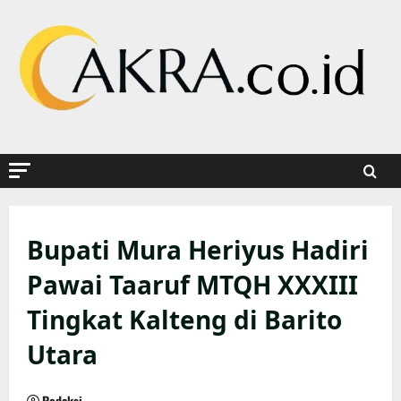
Skip
to
content
Bupati Mura Heriyus Hadiri
Pawai Taaruf MTQH XXXIII
Tingkat Kalteng di Barito
Utara
Redaksi