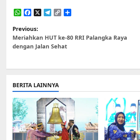
WhatsApp
Facebook
X
Telegram
Copy
Share
Link
P
Previous:
Meriahkan HUT ke-80 RRI Palangka Raya
o
dengan Jalan Sehat
s
t
n
BERITA LAINNYA
a
v
i
g