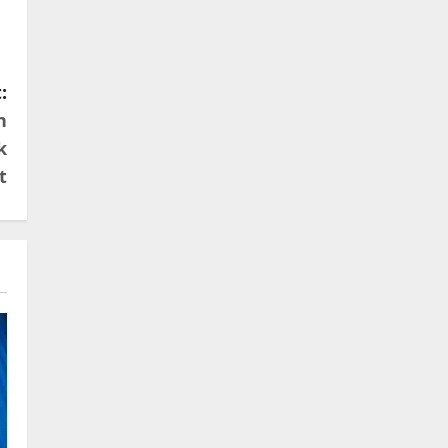
:
n
k
t