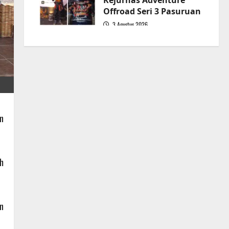
Kejurnas Adventure
Offroad Seri 3 Pasuruan
3 Agustus 2026
5
n
ah
n