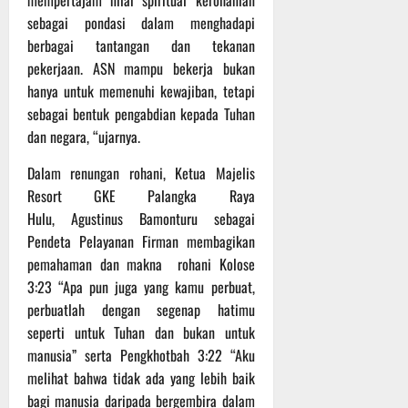
mempertajam nilai spiritual kerohanian
t
s
b
sebagai pondasi dalam menghadapi
u
B
a
berbagai tantangan dan tekanan
r
e
h
pekerjaan. ASN mampu bekerja bukan
e
r
hanya untuk memenuhi kewajiban, tetapi
O
l
5
f
a
sebagai bentuk pengabdian kepada Tuhan
Agustus
f
n
2026
dan negara, “ujarnya.
r
j
o
Dalam renungan rohani, Ketua Majelis
u
a
t
Resort GKE Palangka Raya
d
Hulu, Agustinus Bamonturu sebagai
S
3
Pendeta Pelayanan Firman membagikan
e
Agustus
pemahaman dan makna rohani Kolose
r
2026
3:23 “Apa pun juga yang kamu perbuat,
i
perbuatlah dengan segenap hatimu
3
P
seperti untuk Tuhan dan bukan untuk
a
manusia” serta Pengkhotbah 3:22 “Aku
s
melihat bahwa tidak ada yang lebih baik
u
bagi manusia daripada bergembira dalam