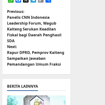
WhatsApp
Facebook
X
Telegram
Copy
Share
Link
P
Previous:
Panelis CNN Indonesia
o
Leadership Forum, Wagub
Kalteng Serukan Keadilan
s
Fiskal bagi Daerah Penghasil
t
SDA
Next:
n
Rapur DPRD, Pemprov Kalteng
Sampaikan Jawaban
a
Pemandangan Umum Fraksi
v
i
BERITA LAINNYA
g
a