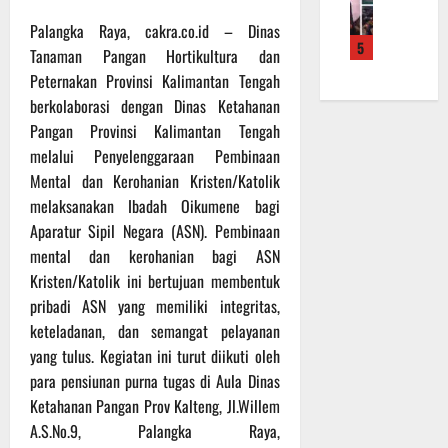
f
a
e
m
b
r
n
Palangka Raya, cakra.co.id – Dinas
r
a
a
5
o
S
a
Tanaman Pangan Hortikultura dan
L
u
a
a
h
a
a
Peternakan Provinsi Kalimantan Tengah
d
s
k
k
n
berkolaborasi dengan Dinas Ketahanan
e
a
a
u
d
Pangan Provinsi Kalimantan Tengah
r
r
n
k
i
melalui Penyelenggaraan Pembinaan
K
a
B
a
S
Mental dan Kerohanian Kristen/Katolik
a
n
a
n
P
l
melaksanakan Ibadah Oikumene bagi
F
n
P
B
t
i
t
Aparatur Sipil Negara (ASN). Pembinaan
e
U
e
s
u
n
mental dan kerohanian bagi ASN
n
i
a
g
Kristen/Katolik ini bertujuan membentuk
6
g
k
n
e
Agustus
pribadi ASN yang memiliki integritas,
2
T
k
c
2026
keteladanan, dan semangat pelayanan
2
M
e
e
yang tulus. Kegiatan ini turut diikuti oleh
R
M
p
k
a
para pensiunan purna tugas di Aula Dinas
D
a
a
i
R
Ketahanan Pangan Prov Kalteng, Jl.Willem
d
n
h
e
a
R
A.S.No.9, Palangka Raya,
P
g