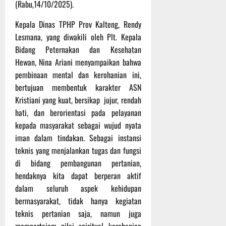
P
u
(Rabu,14/10/2025).
o
u
e
t
d
l
r
Kepala Dinas TPHP Prov Kalteng, Rendy
i
i
e
s
n
Lesmana, yang diwakili oleh Plt. Kepala
u
r
o
Bidang Peternakan dan Kesehatan
m
k
n
6
Hewan, Nina Ariani menyampaikan bahwa
d
e
e
Agustus
pembinaan mental dan kerohanian ini,
i
-
l
2026
bertujuan membentuk karakter ASN
K
1
y
e
Kristiani yang kuat, bersikap jujur, rendah
2
a
j
9
n
hati, dan berorientasi pada pelayanan
u
T
g
kepada masyarakat sebagai wujud nyata
r
A
A
iman dalam tindakan. Sebagai instansi
n
2
l
teknis yang menjalankan tugas dan fungsi
a
0
a
di bidang pembangunan pertanian,
s
2
m
hendaknya kita dapat berperan aktif
A
6
i
d
dalam seluruh aspek kehidupan
T
M
v
e
bermasyarakat, tidak hanya kegiatan
u
e
r
s
teknis pertanian saja, namun juga
n
u
i