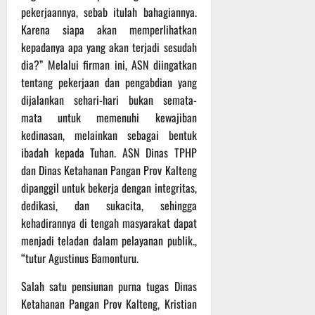
r
pekerjaannya, sebab itulah bahagiannya.
u
Karena siapa akan memperlihatkan
a
kepadanya apa yang akan terjadi sesudah
n
dia?” Melalui firman ini, ASN diingatkan
tentang pekerjaan dan pengabdian yang
3
Agustus
dijalankan sehari-hari bukan semata-
2026
mata untuk memenuhi kewajiban
kedinasan, melainkan sebagai bentuk
ibadah kepada Tuhan. ASN Dinas TPHP
dan Dinas Ketahanan Pangan Prov Kalteng
dipanggil untuk bekerja dengan integritas,
dedikasi, dan sukacita, sehingga
kehadirannya di tengah masyarakat dapat
menjadi teladan dalam pelayanan publik.,
“tutur Agustinus Bamonturu.
Salah satu pensiunan purna tugas Dinas
Ketahanan Pangan Prov Kalteng, Kristian