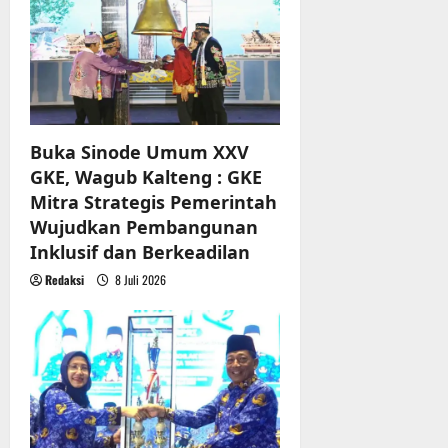
t
i
o
n
Buka Sinode Umum XXV
GKE, Wagub Kalteng : GKE
Mitra Strategis Pemerintah
Wujudkan Pembangunan
Inklusif dan Berkeadilan
Redaksi
8 Juli 2026