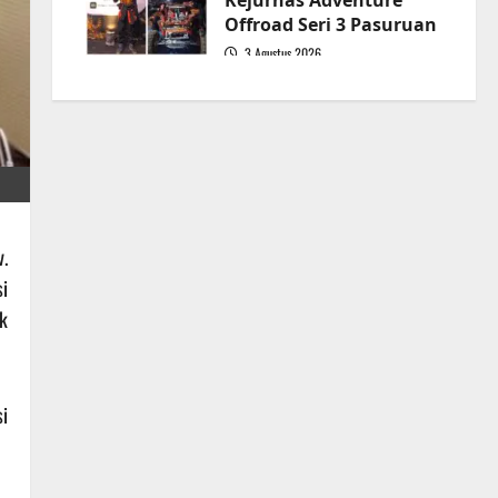
Kejurnas Adventure
Offroad Seri 3 Pasuruan
3 Agustus 2026
5
.
i
k
i