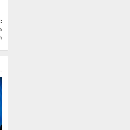
:
a
n