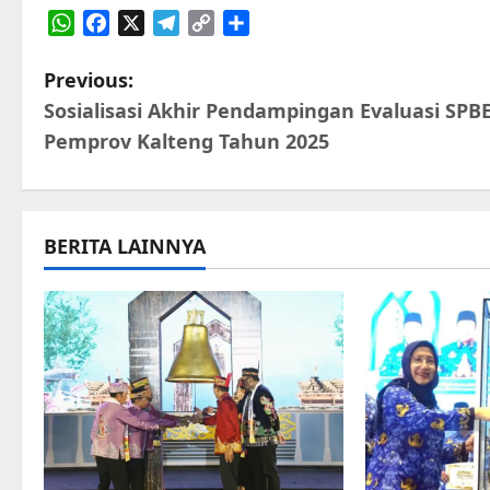
WhatsApp
Facebook
X
Telegram
Copy
Share
Link
P
Previous:
Sosialisasi Akhir Pendampingan Evaluasi SPB
o
Pemprov Kalteng Tahun 2025
s
t
BERITA LAINNYA
n
a
v
i
g