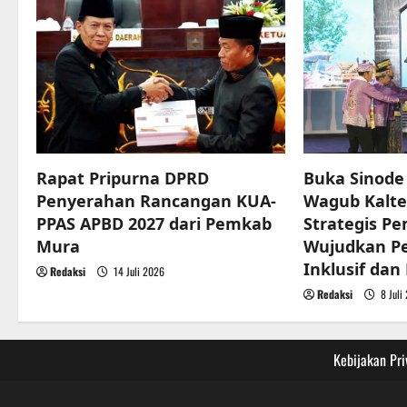
a
v
i
g
a
Rapat Pripurna DPRD
Buka Sinod
t
Penyerahan Rancangan KUA-
Wagub Kalte
PPAS APBD 2027 dari Pemkab
Strategis P
i
Mura
Wujudkan 
o
Inklusif dan
Redaksi
14 Juli 2026
Redaksi
8 Juli
n
Kebijakan Pri