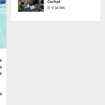
Curhat
31 Juli 2026
5
n
a
n
a