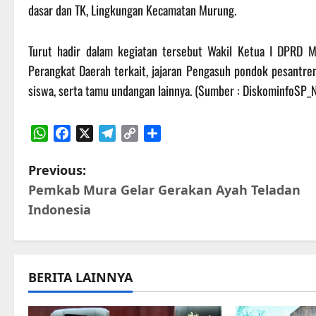
dasar dan TK, Lingkungan Kecamatan Murung.
Turut hadir dalam kegiatan tersebut Wakil Ketua I DPRD M
Perangkat Daerah terkait, jajaran Pengasuh pondok pesantr
siswa, serta tamu undangan lainnya. (Sumber : DiskominfoSP_
WhatsApp
Facebook
X
Telegram
Copy
Share
Link
P
Previous:
Pemkab Mura Gelar Gerakan Ayah Teladan
o
Indonesia
s
t
BERITA LAINNYA
n