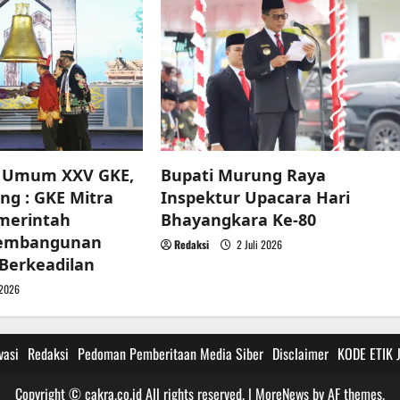
e Umum XXV GKE,
Bupati Murung Raya
ng : GKE Mitra
Inspektur Upacara Hari
emerintah
Bhayangkara Ke-80
Pembangunan
Redaksi
2 Juli 2026
 Berkeadilan
 2026
vasi
Redaksi
Pedoman Pemberitaan Media Siber
Disclaimer
KODE ETIK 
Copyright © cakra.co.id All rights reserved.
|
MoreNews
by AF themes.