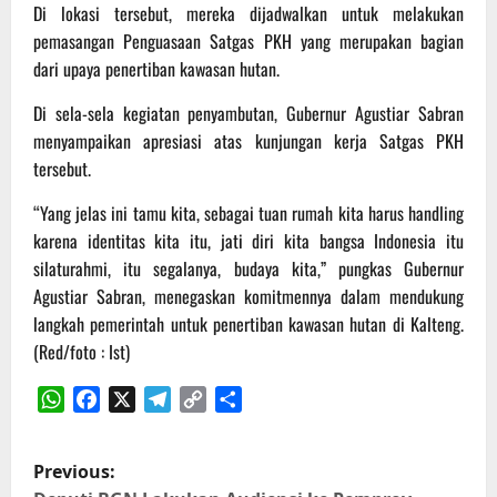
Di lokasi tersebut, mereka dijadwalkan untuk melakukan
pemasangan Penguasaan Satgas PKH yang merupakan bagian
dari upaya penertiban kawasan hutan.
Di sela-sela kegiatan penyambutan, Gubernur Agustiar Sabran
menyampaikan apresiasi atas kunjungan kerja Satgas PKH
tersebut.
“Yang jelas ini tamu kita, sebagai tuan rumah kita harus handling
karena identitas kita itu, jati diri kita bangsa Indonesia itu
silaturahmi, itu segalanya, budaya kita,” pungkas Gubernur
Agustiar Sabran, menegaskan komitmennya dalam mendukung
langkah pemerintah untuk penertiban kawasan hutan di Kalteng.
(Red/foto : Ist)
WhatsApp
Facebook
X
Telegram
Copy
Share
Link
P
Previous: