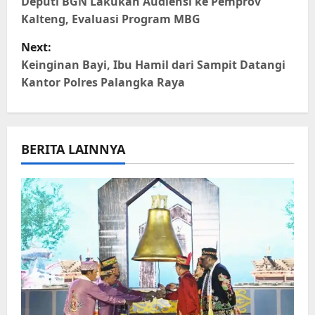
o
Deputi BGN Lakukan Audiensi ke Pemprov
Kalteng, Evaluasi Program MBG
s
Next:
t
Keinginan Bayi, Ibu Hamil dari Sampit Datangi
Kantor Polres Palangka Raya
n
a
BERITA LAINNYA
v
i
g
a
t
i