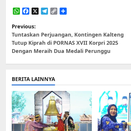
WhatsApp
Facebook
X
Telegram
Copy
Share
Link
P
Previous:
Tuntaskan Perjuangan, Kontingen Kalteng
o
Tutup Kiprah di PORNAS XVII Korpri 2025
s
Dengan Meraih Dua Medali Perunggu
t
n
BERITA LAINNYA
a
v
i
g