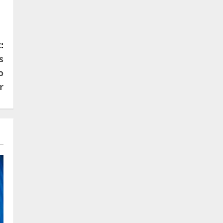
:
s
o
r