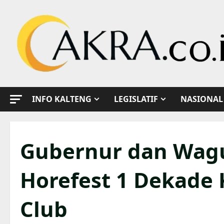
Skip
to
content
INFO KALTENG
LEGISLATIF
NASIONAL
Gubernur dan Wagu
Horefest 1 Dekade 
Club