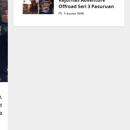
Kejurnas Adventure
Offroad Seri 3 Pasuruan
3 Agustus 2026
5
,
s
a