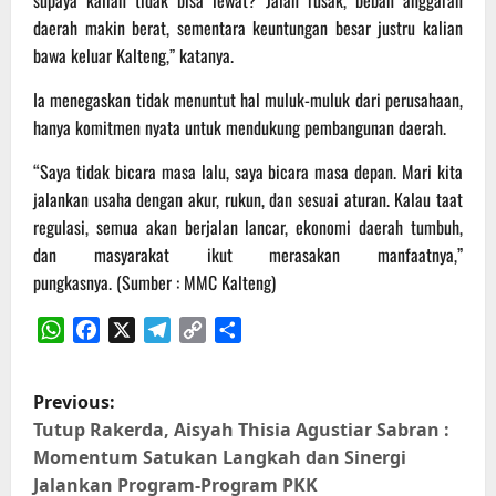
daerah makin berat, sementara keuntungan besar justru kalian
bawa keluar Kalteng,” katanya.
Ia menegaskan tidak menuntut hal muluk-muluk dari perusahaan,
hanya komitmen nyata untuk mendukung pembangunan daerah.
“Saya tidak bicara masa lalu, saya bicara masa depan. Mari kita
jalankan usaha dengan akur, rukun, dan sesuai aturan. Kalau taat
regulasi, semua akan berjalan lancar, ekonomi daerah tumbuh,
dan masyarakat ikut merasakan manfaatnya,”
pungkasnya. (Sumber : MMC Kalteng)
WhatsApp
Facebook
X
Telegram
Copy
Share
Link
P
Previous:
o
Tutup Rakerda, Aisyah Thisia Agustiar Sabran :
Momentum Satukan Langkah dan Sinergi
s
Jalankan Program-Program PKK