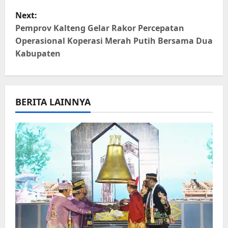
t
Next:
Pemprov Kalteng Gelar Rakor Percepatan
n
Operasional Koperasi Merah Putih Bersama Dua
Kabupaten
a
v
i
BERITA LAINNYA
g
a
t
i
o