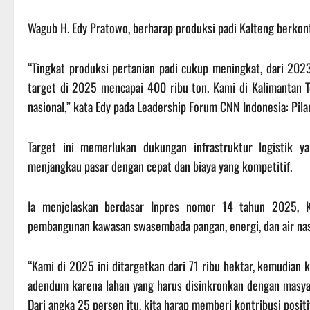
Wagub H. Edy Pratowo, berharap produksi padi Kalteng berko
“Tingkat produksi pertanian padi cukup meningkat, dari 202
target di 2025 mencapai 400 ribu ton. Kami di Kalimanta
nasional,” kata Edy pada Leadership Forum CNN Indonesia: Pila
Target ini memerlukan dukungan infrastruktur logistik y
menjangkau pasar dengan cepat dan biaya yang kompetitif.
Ia menjelaskan berdasar Inpres nomor 14 tahun 2025, K
pembangunan kawasan swasembada pangan, energi, dan air nasi
“Kami di 2025 ini ditargetkan dari 71 ribu hektar, kemudian
adendum karena lahan yang harus disinkronkan dengan masyara
Dari angka 25 persen itu, kita harap memberi kontribusi positif