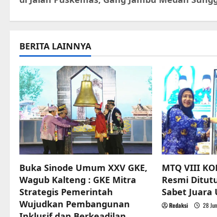
s
t
BERITA LAINNYA
n
a
v
i
g
a
Buka Sinode Umum XXV GKE,
MTQ VIII KO
t
Wagub Kalteng : GKE Mitra
Resmi Ditut
Strategis Pemerintah
Sabet Juar
i
Wujudkan Pembangunan
Redaksi
28 Jun
Inklusif dan Berkeadilan