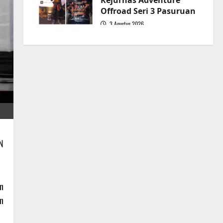
Kejurnas Adventure
Offroad Seri 3 Pasuruan
3 Agustus 2026
5
N
n
n