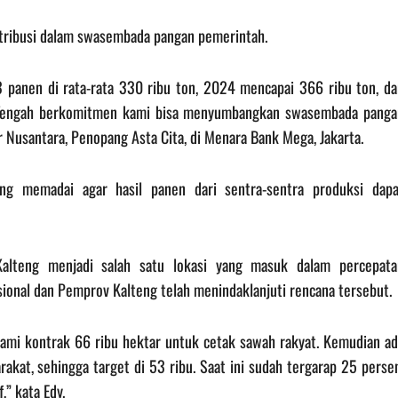
ntribusi dalam swasembada pangan pemerintah.
3 panen di rata-rata 330 ribu ton, 2024 mencapai 366 ribu ton, da
n Tengah berkomitmen kami bisa menyumbangkan swasembada panga
r Nusantara, Penopang Asta Cita, di Menara Bank Mega, Jakarta.
ang memadai agar hasil panen dari sentra-sentra produksi dapa
alteng menjadi salah satu lokasi yang masuk dalam percepata
onal dan Pemprov Kalteng telah menindaklanjuti rencana tersebut.
 kami kontrak 66 ribu hektar untuk cetak sawah rakyat. Kemudian ad
kat, sehingga target di 53 ribu. Saat ini sudah tergarap 25 persen
,” kata Edy.