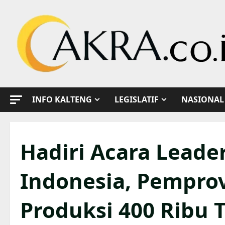
Skip
to
content
INFO KALTENG
LEGISLATIF
NASIONAL
Hadiri Acara Lead
Indonesia, Pempro
Produksi 400 Ribu 