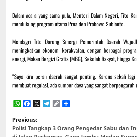
Dalam acara yang sama pula, Menteri Dalam Negeri, Tito Ka
mendukung program utama Presiden Prabowo Subianto.
Mendagri Tito Dorong Sinergi Pemerintah Daerah Wujud
meningkatkan ekonomi kerakyatan, dengan berbagai progr
energi, Makan Bergizi Gratis (MBG), Sekolah Rakyat, hingga Ko
“Saya kira peran daerah sangat penting. Karena sekali lagi
membuat regulasi, ada sumber daya yang sangat berpengaruh 
WhatsApp
Facebook
X
Telegram
Copy
Share
Link
P
Previous:
Polisi Tangkap 3 Orang Pengedar Sabu dan I
o
di Jalan Puskemas, Gang Jambu Medan Sungg