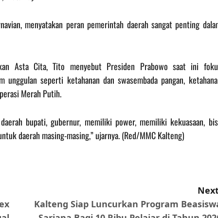
rnavian, menyatakan peran pemerintah daerah sangat penting dala
kan Asta Cita, Tito menyebut Presiden Prabowo saat ini foku
am unggulan seperti ketahanan dan swasembada pangan, ketahana
perasi Merah Putih.
 daerah bupati, gubernur, memiliki power, memiliki kekuasaan, bis
untuk daerah masing-masing,” ujarnya. (Red/MMC Kalteng)
Next
nex
Kalteng Siap Luncurkan Program Beasisw
al
Sarjana Bagi 10 Ribu Pelajar di Tahun 202