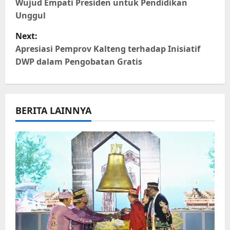
Wujud Empati Presiden untuk Pendidikan
s
Unggul
t
Next:
Apresiasi Pemprov Kalteng terhadap Inisiatif
n
DWP dalam Pengobatan Gratis
a
v
BERITA LAINNYA
i
g
a
t
i