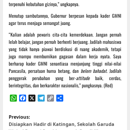
terpenuhi kebutuhan gizinya,” ungkapnya.
Menutup sambutannya, Gubernur berpesan kepada kader GMNI
agar terus menjaga semangat juang.
“Kalian adalah pewaris cita-cita kemerdekaan. Jangan pernah
lelah belajar, jangan pernah berhenti berjuang. Jadilah mahasiswa
yang tidak hanya piawai berdiskusi di ruang akademik, tetapi
juga mampu membumikan gagasan dalam kerja nyata. Saya
berharap kader GMNI senantiasa menjunjung tinggi nilai-nilai
Pancasila, persatuan huma betang, dan
belom bahadat.
Jadilah
penggerak perubahan yang ber-
attitude
baik, cerdas,
berintegritas, dan berkarakter nasionalis,” pungkasnya. (Red)
WhatsApp
Facebook
X
Telegram
Copy
Share
Link
P
Previous:
o
Disiapkan Hadir di Katingan, Sekolah Garuda