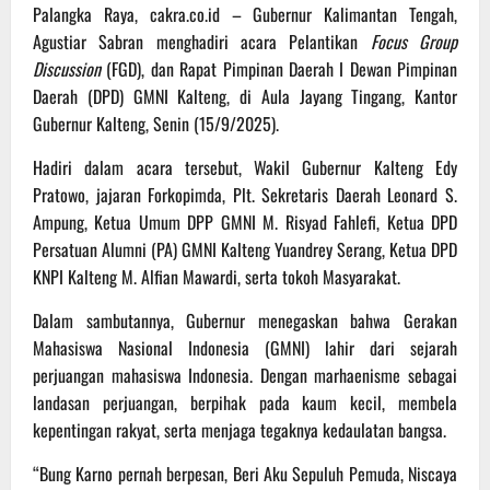
Palangka Raya, cakra.co.id – Gubernur Kalimantan Tengah,
Agustiar Sabran menghadiri acara Pelantikan
Focus Group
Discussion
(FGD), dan Rapat Pimpinan Daerah I Dewan Pimpinan
Daerah (DPD) GMNI Kalteng, di Aula Jayang Tingang, Kantor
Gubernur Kalteng, Senin (15/9/2025).
Hadiri dalam acara tersebut, Wakil Gubernur Kalteng Edy
Pratowo, jajaran Forkopimda, Plt. Sekretaris Daerah Leonard S.
Ampung, Ketua Umum DPP GMNI M. Risyad Fahlefi, Ketua DPD
Persatuan Alumni (PA) GMNI Kalteng Yuandrey Serang, Ketua DPD
KNPI Kalteng M. Alfian Mawardi, serta tokoh Masyarakat.
Dalam sambutannya, Gubernur menegaskan bahwa Gerakan
Mahasiswa Nasional Indonesia (GMNI) lahir dari sejarah
perjuangan mahasiswa Indonesia. Dengan marhaenisme sebagai
landasan perjuangan, berpihak pada kaum kecil, membela
kepentingan rakyat, serta menjaga tegaknya kedaulatan bangsa.
“Bung Karno pernah berpesan, Beri Aku Sepuluh Pemuda, Niscaya