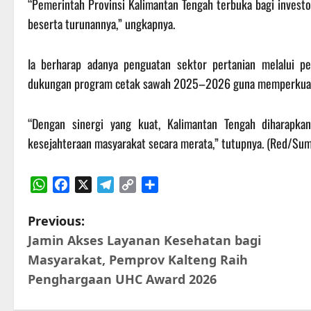
“Pemerintah Provinsi Kalimantan Tengah terbuka bagi investo
beserta turunannya,” ungkapnya.
Ia berharap adanya penguatan sektor pertanian melalui pe
dukungan program cetak sawah 2025–2026 guna memperkuat
“Dengan sinergi yang kuat, Kalimantan Tengah diharapk
kesejahteraan masyarakat secara merata,” tutupnya. (Red/Su
WhatsApp
Facebook
X
Telegram
Copy
Share
Link
P
Previous:
Jamin Akses Layanan Kesehatan bagi
o
Masyarakat, Pemprov Kalteng Raih
s
Penghargaan UHC Award 2026