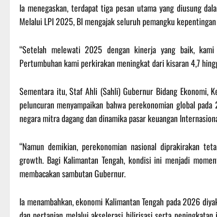
Ia menegaskan, terdapat tiga pesan utama yang diusung dala
Melalui LPI 2025, BI mengajak seluruh pemangku kepentinga
“Setelah melewati 2025 dengan kinerja yang baik, kami
Pertumbuhan kami perkirakan meningkat dari kisaran 4,7 hingg
Sementara itu, Staf Ahli (Sahli) Gubernur Bidang Ekonomi, 
peluncuran menyampaikan bahwa perekonomian global pada 
negara mitra dagang dan dinamika pasar keuangan Internasiona
“Namun demikian, perekonomian nasional diprakirakan tet
growth. Bagi Kalimantan Tengah, kondisi ini menjadi mome
membacakan sambutan Gubernur.
Ia menambahkan, ekonomi Kalimantan Tengah pada 2026 diyaki
dan pertanian melalui akselerasi hilirisasi serta peningkatan 