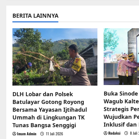
t
n
BERITA LAINNYA
a
v
i
g
a
t
Buka Sinod
DLH Lobar dan Polsek
Wagub Kalte
Batulayar Gotong Royong
i
Strategis P
Bersama Yayasan Ijtihadul
o
Wujudkan 
Ummah di Lingkungan TK
Inklusif dan
Tunas Bangsa Senggigi
n
Redaksi
8 Juli
Imam Admin
11 Juli 2026