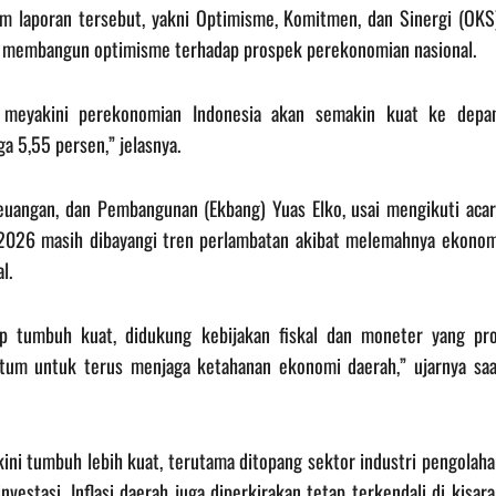
m laporan tersebut, yakni Optimisme, Komitmen, dan Sinergi (OKS)
n membangun optimisme terhadap prospek perekonomian nasional.
 meyakini perekonomian Indonesia akan semakin kuat ke depan
a 5,55 persen,” jelasnya.
Keuangan, dan Pembangunan (Ekbang) Yuas Elko, usai mengikuti acar
2026 masih dibayangi tren perlambatan akibat melemahnya ekonom
l.
ap tumbuh kuat, didukung kebijakan fiskal dan moneter yang pro
ntum untuk terus menjaga ketahanan ekonomi daerah,” ujarnya saa
ni tumbuh lebih kuat, terutama ditopang sektor industri pengolaha
investasi. Inflasi daerah juga diperkirakan tetap terkendali di kisar