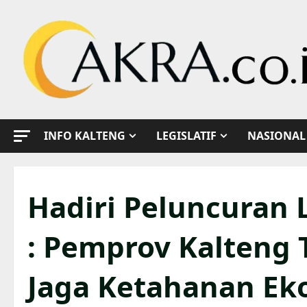
Skip
to
content
INFO KALTENG
LEGISLATIF
NASIONAL
Hadiri Peluncuran L
: Pemprov Kalteng
Jaga Ketahanan Ek