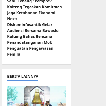
o
Sahli Ekbang : Pemprov
Kalteng Tegaskan Komitmen
s
Jaga Ketahanan Ekonomi
t
Next:
Diskominfosantik Gelar
n
Audiensi Bersama Bawaslu
Kalteng Bahas Rencana
a
Penandatanganan MoU
v
Penguatan Pengawasan
Pemilu
i
g
BERITA LAINNYA
a
t
i