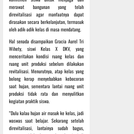
t
f
n
2026
merawat bangunan yang telah
e
r
j
direvitalisasi agar manfaatnya dapat
r
o
u
dirasakan secara berkelanjutan, termasuk
n
a
t
oleh adik-adik kelas di masa mendatang.
a
d
s
S
3
‎Hal senada disampaikan Gracia Aurel Tri
i
e
Agustus
Wihety, siswi Kelas X DKV, yang
o
r
2026
menceritakan kondisi ruang kelas dan
n
i
a
3
ruang unit produksi sebelum dilakukan
l
P
revitalisasi. Menurutnya, atap kelas yang
a
bolong kerap menyebabkan kebocoran
s
3
saat hujan, sementara lantai ruang unit
u
Agustus
produksi tidak rata dan menyulitkan
2026
r
kegiatan praktik siswa.
u
a
‎“Dulu kalau hujan air masuk ke kelas, jadi
n
waswas saat belajar. Sekarang setelah
direvitalisasi, lantainya sudah bagus,
3