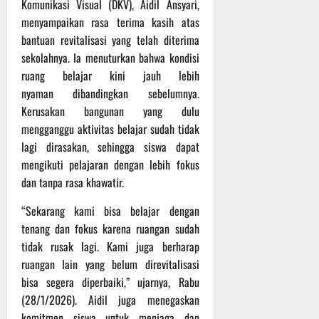
e
e
Komunikasi Visual (DKV), Aidil Ansyari,
Agustus
g
i
-
l
2026
menyampaikan rasa terima kasih atas
B
K
1
y
bantuan revitalisasi yang telah diterima
e
e
2
a
sekolahnya. Ia menuturkan bahwa kondisi
r
j
9
n
ruang belajar kini jauh lebih
l
u
T
g
a
nyaman dibandingkan sebelumnya.
r
A
A
g
n
Kerusakan bangunan yang dulu
2
l
a
a
0
a
mengganggu aktivitas belajar sudah tidak
d
s
2
m
lagi dirasakan, sehingga siswa dapat
i
A
6
i
mengikuti pelajaran dengan lebih fokus
P
d
T
M
dan tanpa rasa khawatir.
a
v
e
u
n
e
r
s
‎“Sekarang kami bisa belajar dengan
g
n
u
i
tenang dan fokus karena ruangan sudah
g
t
s
b
tidak rusak lagi. Kami juga berharap
u
u
B
a
ruangan lain yang belum direvitalisasi
n
r
e
h
g
bisa segera diperbaiki,” ujarnya, Rabu
e
r
I
O
l
(28/1/2026). Aidil juga menegaskan
5
n
f
a
komitmen siswa untuk menjaga dan
Agustus