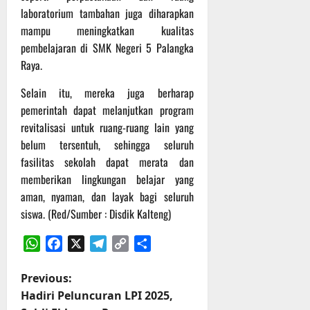
laboratorium tambahan juga diharapkan
mampu meningkatkan kualitas
pembelajaran di SMK Negeri 5 Palangka
Raya.
‎Selain itu, mereka juga berharap
pemerintah dapat melanjutkan program
revitalisasi untuk ruang-ruang lain yang
belum tersentuh, sehingga seluruh
fasilitas sekolah dapat merata dan
memberikan lingkungan belajar yang
aman, nyaman, dan layak bagi seluruh
siswa. (Red/Sumber : Disdik Kalteng)
WhatsApp
Facebook
X
Telegram
Copy
Share
Link
P
Previous:
Hadiri Peluncuran LPI 2025,