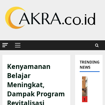
Skip
to
content
Primary
Menu
TRENDING
Kenyamanan
NEWS
Belajar
P
Meningkat,
o
l
Dampak Program
s
1
e
Revitalisasi
k