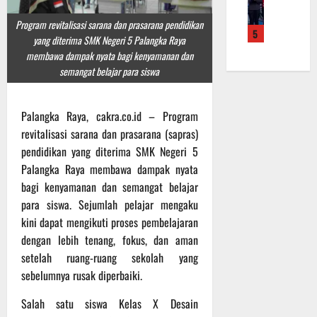
a
r
r
n
k
A
K
a
B
Program revitalisasi sarana dan prasarana pendidikan
a
5
t
a
n
a
yang diterima SMK Negeri 5 Palangka Raya
n
l
l
F
n
membawa dampak nyata bagi kenyamanan dan
P
e
t
i
t
semangat belajar para siswa
e
t
e
s
u
n
T
n
i
a
g
a
g
Palangka Raya, cakra.co.id – Program
k
n
e
e
2
T
k
revitalisasi sarana dan prasarana (sapras)
c
k
2
M
e
e
pendidikan yang diterima SMK Negeri 5
w
R
M
p
k
Palangka Raya membawa dampak nyata
o
a
D
a
a
bagi kenyamanan dan semangat belajar
n
i
R
d
n
para siswa. Sejumlah pelajar mengaku
d
h
e
a
R
kini dapat mengikuti proses pembelajaran
o
P
g
P
u
K
o
dengan lebih tenang, fokus, dan aman
u
e
t
a
d
l
setelah ruang-ruang sekolah yang
r
i
l
i
e
s
n
sebelumnya rusak diperbaiki.
t
u
r
o
e
m
k
‎Salah satu siswa Kelas X Desain
n
6
n
d