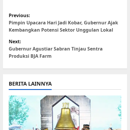
WhatsApp
Facebook
X
Telegram
Copy
Share
Link
P
Previous:
o
Pimpin Upacara Hari Jadi Kobar, Gubernur Ajak
Kembangkan Potensi Sektor Unggulan Lokal
s
Next:
t
Gubernur Agustiar Sabran Tinjau Sentra
Produksi BJA Farm
n
a
BERITA LAINNYA
v
i
g
a