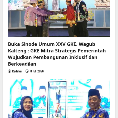
t
i
o
n
Buka Sinode Umum XXV GKE, Wagub
Kalteng : GKE Mitra Strategis Pemerintah
Wujudkan Pembangunan Inklusif dan
Berkeadilan
Redaksi
8 Juli 2026