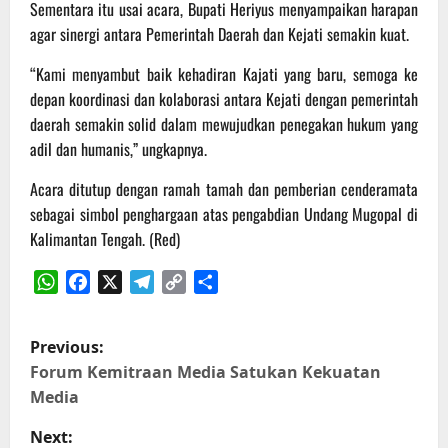
Sementara itu usai acara, Bupati Heriyus menyampaikan harapan
agar sinergi antara Pemerintah Daerah dan Kejati semakin kuat.
“Kami menyambut baik kehadiran Kajati yang baru, semoga ke
depan koordinasi dan kolaborasi antara Kejati dengan pemerintah
daerah semakin solid dalam mewujudkan penegakan hukum yang
adil dan humanis,” ungkapnya.
Acara ditutup dengan ramah tamah dan pemberian cenderamata
sebagai simbol penghargaan atas pengabdian Undang Mugopal di
Kalimantan Tengah. (Red)
WhatsApp
Facebook
X
Telegram
Copy
Share
Link
P
Previous:
o
Forum Kemitraan Media Satukan Kekuatan
Media
s
Next: