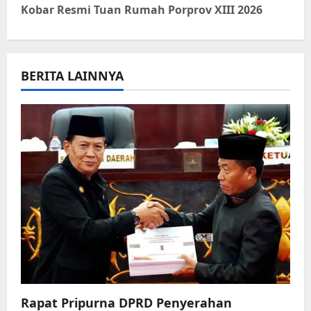
t
Kobar Resmi Tuan Rumah Porprov XIII 2026
n
a
BERITA LAINNYA
v
i
g
a
t
i
o
n
Rapat Pripurna DPRD Penyerahan