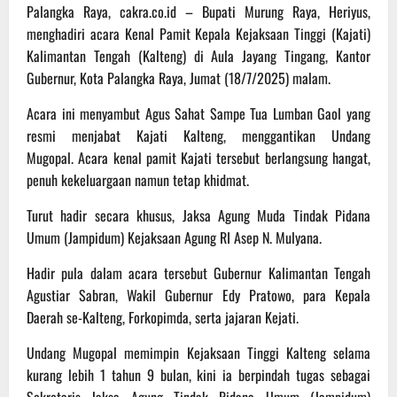
Palangka Raya, cakra.co.id – Bupati Murung Raya, Heriyus,
menghadiri acara Kenal Pamit Kepala Kejaksaan Tinggi (Kajati)
Kalimantan Tengah (Kalteng) di Aula Jayang Tingang, Kantor
Gubernur, Kota Palangka Raya, Jumat (18/7/2025) malam.
Acara ini menyambut Agus Sahat Sampe Tua Lumban Gaol yang
resmi menjabat Kajati Kalteng, menggantikan Undang
Mugopal. Acara kenal pamit Kajati tersebut berlangsung hangat,
penuh kekeluargaan namun tetap khidmat.
Turut hadir secara khusus, Jaksa Agung Muda Tindak Pidana
Umum (Jampidum) Kejaksaan Agung RI Asep N. Mulyana.
Hadir pula dalam acara tersebut Gubernur Kalimantan Tengah
Agustiar Sabran, Wakil Gubernur Edy Pratowo, para Kepala
Daerah se-Kalteng, Forkopimda, serta jajaran Kejati.
Undang Mugopal memimpin Kejaksaan Tinggi Kalteng selama
kurang lebih 1 tahun 9 bulan, kini ia berpindah tugas sebagai
Sekretaris Jaksa Agung Tindak Pidana Umum (Jampidum)