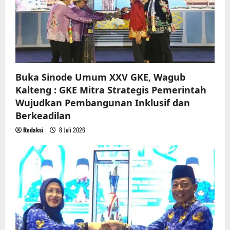
i
o
n
Buka Sinode Umum XXV GKE, Wagub
Kalteng : GKE Mitra Strategis Pemerintah
Wujudkan Pembangunan Inklusif dan
Berkeadilan
Redaksi
8 Juli 2026