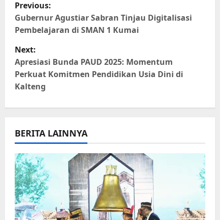
P
Previous:
o
Gubernur Agustiar Sabran Tinjau Digitalisasi
Pembelajaran di SMAN 1 Kumai
s
Next:
t
Apresiasi Bunda PAUD 2025: Momentum
Perkuat Komitmen Pendidikan Usia Dini di
n
Kalteng
a
v
BERITA LAINNYA
i
g
a
t