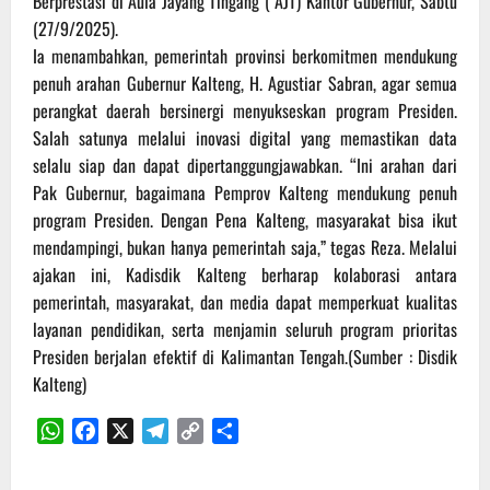
Berprestasi di Aula Jayang Tingang ( AJT) Kantor Gubernur, Sabtu
(27/9/2025).
Ia menambahkan, pemerintah provinsi berkomitmen mendukung
penuh arahan Gubernur Kalteng, H. Agustiar Sabran, agar semua
perangkat daerah bersinergi menyukseskan program Presiden.
Salah satunya melalui inovasi digital yang memastikan data
selalu siap dan dapat dipertanggungjawabkan. ‎“Ini arahan dari
Pak Gubernur, bagaimana Pemprov Kalteng mendukung penuh
program Presiden. Dengan Pena Kalteng, masyarakat bisa ikut
mendampingi, bukan hanya pemerintah saja,” tegas Reza. ‎Melalui
ajakan ini, Kadisdik Kalteng berharap kolaborasi antara
pemerintah, masyarakat, dan media dapat memperkuat kualitas
layanan pendidikan, serta menjamin seluruh program prioritas
Presiden berjalan efektif di Kalimantan Tengah.‎(Sumber : Disdik
Kalteng)
WhatsApp
Facebook
X
Telegram
Copy
Share
Link