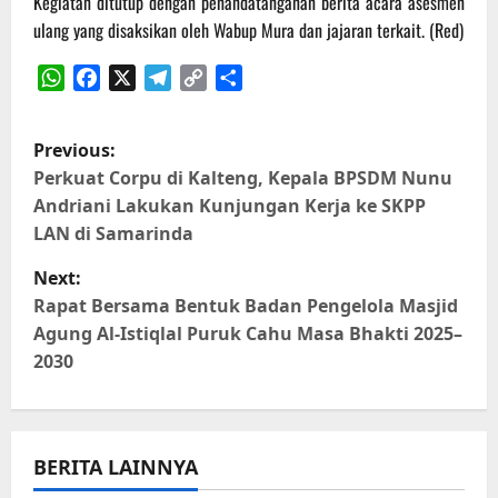
Kegiatan ditutup dengan penandatanganan berita acara asesmen
ulang yang disaksikan oleh Wabup Mura dan jajaran terkait. (Red)
WhatsApp
Facebook
X
Telegram
Copy
Share
Link
P
Previous:
o
Perkuat Corpu di Kalteng, Kepala BPSDM Nunu
Andriani Lakukan Kunjungan Kerja ke SKPP
s
LAN di Samarinda
t
Next:
Rapat Bersama Bentuk Badan Pengelola Masjid
n
Agung Al-Istiqlal Puruk Cahu Masa Bhakti 2025–
2030
a
v
i
BERITA LAINNYA