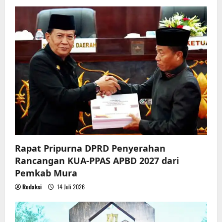
g
a
t
i
o
n
Rapat Pripurna DPRD Penyerahan
Rancangan KUA-PPAS APBD 2027 dari
Pemkab Mura
Redaksi
14 Juli 2026