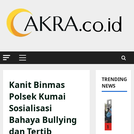
Skip
to
content
Primary
Menu
TRENDING
Kanit Binmas
NEWS
Polsek Kumai
K
Sosialisasi
a
p
Bahaya Bullying
o
1
l
dan Tertib
s