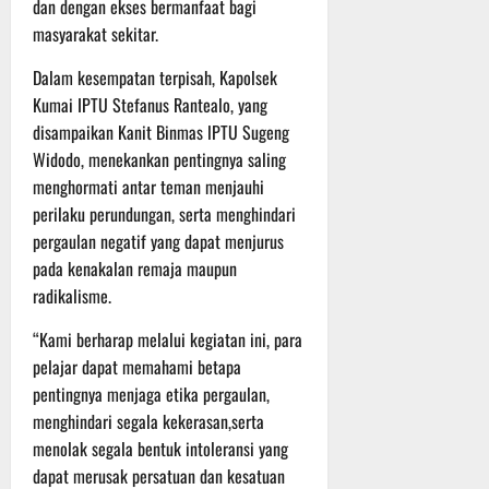
P
u
dan dengan ekses bermanfaat bagi
o
u
e
t
masyarakat sekitar.
d
l
r
i
i
e
s
n
Dalam kesempatan terpisah, Kapolsek
u
r
o
Kumai IPTU Stefanus Rantealo, yang
m
k
n
6
disampaikan Kanit Binmas lPTU Sugeng
d
e
e
Agustus
Widodo, menekankan pentingnya saling
i
-
l
2026
menghormati antar teman menjauhi
K
1
y
perilaku perundungan, serta menghindari
e
2
a
j
9
pergaulan negatif yang dapat menjurus
n
u
T
g
pada kenakalan remaja maupun
r
A
A
radikalisme.
n
2
l
a
0
a
“Kami berharap melalui kegiatan ini, para
s
2
m
pelajar dapat memahami betapa
A
6
i
pentingnya menjaga etika pergaulan,
d
T
M
menghindari segala kekerasan,serta
v
e
u
menolak segala bentuk intoleransi yang
e
r
s
dapat merusak persatuan dan kesatuan
n
u
i