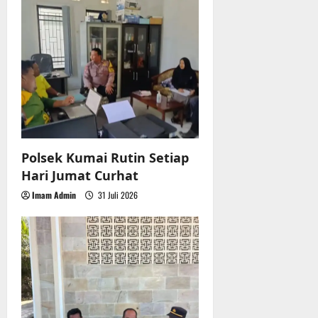
g
r
u
a
a
n
t
3
i
Agustus
2026
o
n
Polsek Kumai Rutin Setiap
Hari Jumat Curhat
Imam Admin
31 Juli 2026