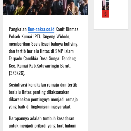
f
a
e
m
b
r
n
r
a
a
5
o
S
a
L
u
a
a
h
a
a
d
s
k
Pangkalan
Bun-cakra.co.id
Kanit Binmas
k
n
e
a
a
u
Polsek Kumai IPTU Sugeng Widodo,
d
r
r
n
k
i
memberikan Sosialisasi bahaya bullying
K
a
B
a
S
dan tertib berlalu lintas di SMP Islam
a
n
a
n
P
Terpadu Cendikia Desa Sungai Tendang
l
F
n
P
B
Kec. Kumai Kab.Kotawaringin Barat,
t
i
t
e
U
e
(3/3/26).
s
u
n
n
i
a
g
6
Sosialisasi kenakalan remaja dan tertib
g
k
n
e
Agustus
berlalu lintas penting dilaksanakan
2
T
k
c
2026
2
M
dikarenakan pentingnya menjadi remaja
e
e
R
M
p
yang baik di lingkungan masyarakat.
k
a
D
a
a
i
Harapannya adalah tumbuh kesadaran
R
d
n
h
e
a
untuk menjadi pribadi yang taat hukum
R
P
g