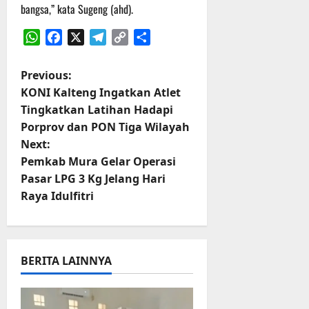
t
bangsa,” kata Sugeng (ahd).
s
b
u
B
a
WhatsApp
Facebook
X
Telegram
Copy
Share
r
e
h
Link
e
r
O
l
P
5
Previous:
f
a
Agustus
KONI Kalteng Ingatkan Atlet
f
n
2026
o
Tingkatkan Latihan Hadapi
r
j
Porprov dan PON Tiga Wilayah
o
u
s
Next:
a
t
d
t
Pemkab Mura Gelar Operasi
S
Pasar LPG 3 Kg Jelang Hari
3
n
e
Agustus
Raya Idulfitri
r
2026
a
i
3
v
P
BERITA LAINNYA
a
i
s
u