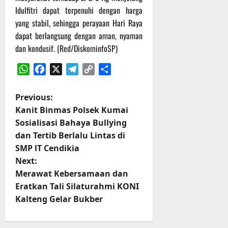
Agustus
Idulfitri dapat terpenuhi dengan harga
2026
yang stabil, sehingga perayaan Hari Raya
dapat berlangsung dengan aman, nyaman
dan kondusif. (Red/DiskominfoSP)
WhatsApp
Facebook
X
Telegram
Copy
Share
Link
P
Previous:
Kanit Binmas Polsek Kumai
o
Sosialisasi Bahaya Bullying
dan Tertib Berlalu Lintas di
s
SMP lT Cendikia
t
Next:
Merawat Kebersamaan dan
n
Eratkan Tali Silaturahmi KONI
Kalteng Gelar Bukber
a