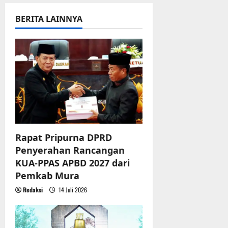
v
i
BERITA LAINNYA
g
a
t
i
o
Rapat Pripurna DPRD
n
Penyerahan Rancangan
KUA-PPAS APBD 2027 dari
Pemkab Mura
Redaksi
14 Juli 2026