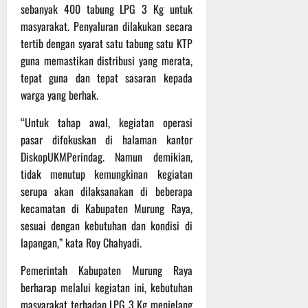
t
sebanyak 400 tabung LPG 3 Kg untuk
f
n
2026
e
r
j
masyarakat. Penyaluran dilakukan secara
r
o
u
tertib dengan syarat satu tabung satu KTP
n
a
t
guna memastikan distribusi yang merata,
a
d
tepat guna dan tepat sasaran kepada
s
S
3
warga yang berhak.
i
e
Agustus
o
r
2026
“Untuk tahap awal, kegiatan operasi
n
i
pasar difokuskan di halaman kantor
a
3
DiskopUKMPerindag. Namun demikian,
l
P
tidak menutup kemungkinan kegiatan
a
s
serupa akan dilaksanakan di beberapa
3
u
Agustus
kecamatan di Kabupaten Murung Raya,
2026
r
sesuai dengan kebutuhan dan kondisi di
u
lapangan,” kata Roy Chahyadi.
a
n
Pemerintah Kabupaten Murung Raya
berharap melalui kegiatan ini, kebutuhan
3
masyarakat terhadap LPG 3 Kg menjelang