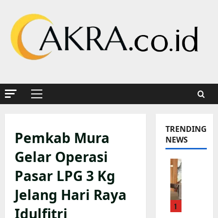
Skip
to
content
Primary
Menu
TRENDING
Pemkab Mura
NEWS
Gelar Operasi
P
Pasar LPG 3 Kg
o
l
Jelang Hari Raya
s
1
e
Idulfitri
k