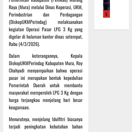
a
r
r
n
k
Raya (Mura) melalui Dinas Koperasi, UKM,
A
K
a
B
a
5
Perindustrian dan Perdagangan
t
a
n
a
n
l
l
(DiskopUKMPerindag) melaksanakan
F
n
P
e
t
i
kegiatan Operasi Pasar LPG 3 Kg yang
t
e
t
e
s
u
n
digelar di halaman kantor dinas setempat,
T
n
i
a
g
Rabu (4/3/2026).
a
g
k
n
e
e
2
T
k
Dalam keterangannya, Kepala
c
k
2
M
e
e
DiskopUKMPerindag Kabupaten Mura, Roy
w
R
M
p
k
Chahyadi menyampaikan bahwa operasi
o
a
D
a
a
pasar ini merupakan bentuk kepedulian
n
i
R
d
n
Pemerintah Daerah untuk membantu
d
h
e
a
R
o
masyarakat memperoleh LPG 3 Kg dengan
P
g
P
u
K
o
harga terjangkau menjelang hari besar
u
e
t
a
d
l
r
keagamaan.
i
l
i
e
s
n
t
u
Menurutnya, menjelang Idulfitri biasanya
r
o
e
m
k
terjadi peningkatan kebutuhan bahan
n
6
n
d