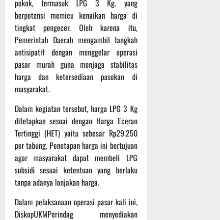
e
e
pokok, termasuk LPG 3 Kg, yang
Agustus
g
i
-
l
2026
berpotensi memicu kenaikan harga di
B
K
1
y
tingkat pengecer. Oleh karena itu,
e
e
2
a
Pemerintah Daerah mengambil langkah
r
j
9
n
antisipatif dengan menggelar operasi
l
u
T
g
a
pasar murah guna menjaga stabilitas
r
A
A
g
n
2
harga dan ketersediaan pasokan di
l
a
a
0
a
masyarakat.
d
s
2
m
i
A
Dalam kegiatan tersebut, harga LPG 3 Kg
6
i
P
d
T
M
ditetapkan sesuai dengan Harga Eceran
a
v
e
u
Tertinggi (HET) yaitu sebesar Rp29.250
n
e
r
s
per tabung. Penetapan harga ini bertujuan
g
n
u
i
agar masyarakat dapat membeli LPG
g
t
s
b
subsidi sesuai ketentuan yang berlaku
u
u
B
a
tanpa adanya lonjakan harga.
n
r
e
h
g
e
r
Dalam pelaksanaan operasi pasar kali ini,
I
O
l
5
DiskopUKMPerindag menyediakan
n
f
a
Agustus