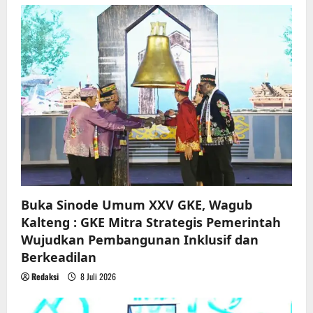
g
a
t
i
o
n
Buka Sinode Umum XXV GKE, Wagub
Kalteng : GKE Mitra Strategis Pemerintah
Wujudkan Pembangunan Inklusif dan
Berkeadilan
Redaksi
8 Juli 2026