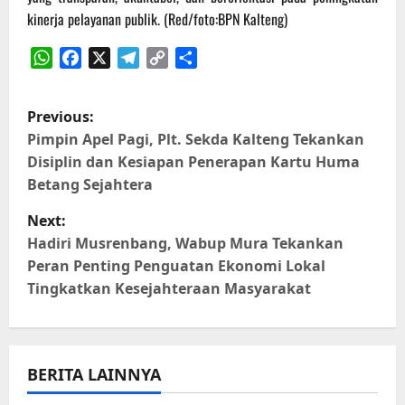
kinerja pelayanan publik. (Red/foto:BPN Kalteng)
WhatsApp
Facebook
X
Telegram
Copy
Share
Link
P
Previous:
o
Pimpin Apel Pagi, Plt. Sekda Kalteng Tekankan
Disiplin dan Kesiapan Penerapan Kartu Huma
s
Betang Sejahtera
t
Next:
Hadiri Musrenbang, Wabup Mura Tekankan
n
Peran Penting Penguatan Ekonomi Lokal
Tingkatkan Kesejahteraan Masyarakat
a
v
i
BERITA LAINNYA