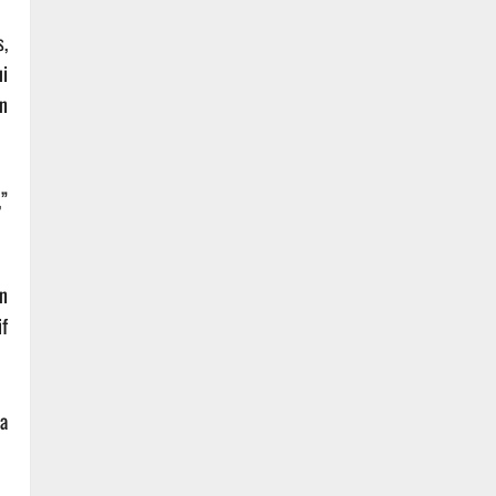
,
i
n
,”
n
f
a