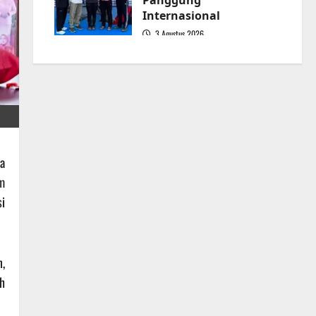
Panggung
Internasional
3 Agustus 2026
5
a
m
i
,
h