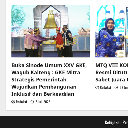
a
v
i
g
a
t
Buka Sinode Umum XXV GKE,
MTQ VIII KO
Wagub Kalteng : GKE Mitra
Resmi Ditut
i
Strategis Pemerintah
Sabet Juar
o
Wujudkan Pembangunan
Redaksi
28 Jun
Inklusif dan Berkeadilan
n
Redaksi
8 Juli 2026
Kebijakan Pri