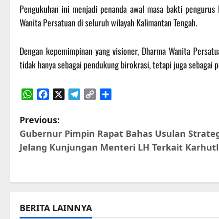
Pengukuhan ini menjadi penanda awal masa bakti pengurus 
Wanita Persatuan di seluruh wilayah Kalimantan Tengah.
Dengan kepemimpinan yang visioner, Dharma Wanita Persatu
tidak hanya sebagai pendukung birokrasi, tetapi juga sebagai 
WhatsApp
Facebook
X
Telegram
Copy
Share
Link
P
Previous:
Gubernur Pimpin Rapat Bahas Usulan Strateg
o
Jelang Kunjungan Menteri LH Terkait Karhut
s
t
n
BERITA LAINNYA